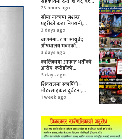
सहकार्यमा दन्त शिविर, ५१८
जनाले पाए निःशुल्क सेवा
23 hours ago
सीमा नाकामा सशस्त्र
प्रहरीको कडा निगरानी,
करिब १० लाखका
3 days ago
मोटरपार्ट्स बरामद
बाणगंगा–८ मा आयुर्वेद
औषधालय भवनको
शिलान्यास सम्पन्न
3 days ago
कालिकामा आफन्त भर्तीको
आरोप, करोडौँको
परियोजनामाथि गम्भीर प्रश्न
5 days ago
शिवराजमा स्कार्पियो–
मोटरसाइकल दुर्घटना,
एकको मृत्यु
1 week ago