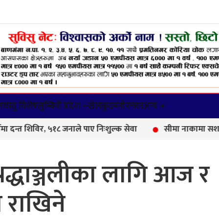
वस्तु विशेष
लुम्बिनी प्रदेश +
खेलकुद
मनोरन्जन
अन्य +
िर, ५१८ जनाले पाए निःशुल्क सेवा
सीमा नाकामा सशस्त्र प्रहरीक
्रद्धाञ्जलीका लागि आज र
ा राखिने