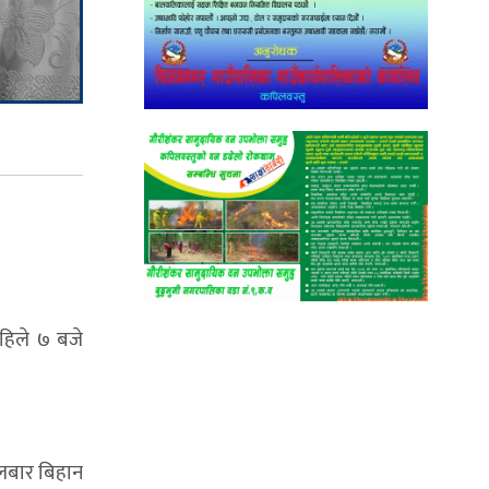
अहिले ७ बजे
लबार बिहान