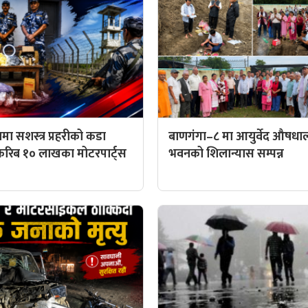
मा सशस्त्र प्रहरीको कडा
बाणगंगा–८ मा आयुर्वेद औषध
करिब १० लाखका मोटरपार्ट्स
भवनको शिलान्यास सम्पन्न