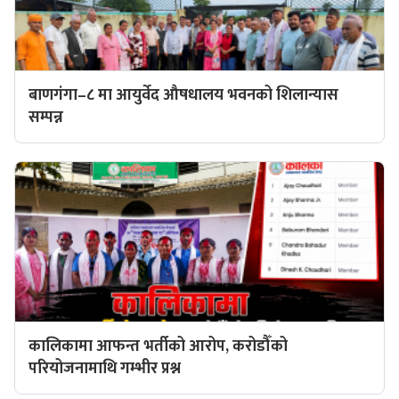
बाणगंगा–८ मा आयुर्वेद औषधालय भवनको शिलान्यास
सम्पन्न
कालिकामा आफन्त भर्तीको आरोप, करोडौँको
परियोजनामाथि गम्भीर प्रश्न