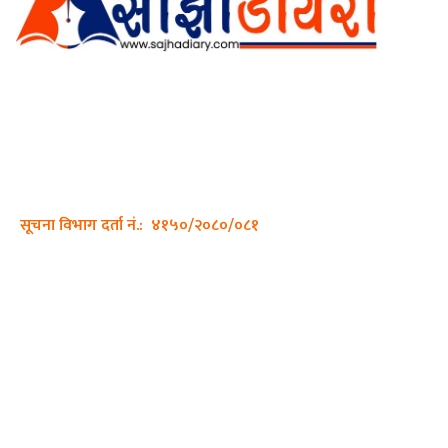
अर्गानिक मिडिया प्रा.लि. द्वारासंचालित
साझा डायरी डटकम अनलाइन
ठेगाना: कपिलवस्तु, लुम्बिनी प्रदेश
सम्पर्क नं.: +977-9862270263
इमेल:
sajhadiary@gmail.com
सूचना विभाग दर्ता नं.: ४१५०/२०८०/०८१
हाम्रो टीम
प्रधान सम्पादक: पशुपति गिरी
सम्पादक: अनिस बन्जाडे
व्यवस्थापक: केशव खनाल