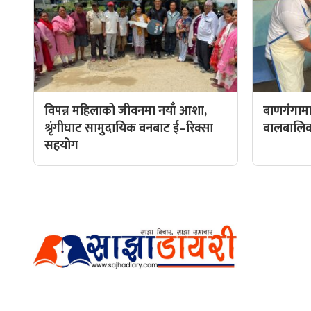
विपन्न महिलाको जीवनमा नयाँ आशा,
बाणगंगामा
श्रृंगीघाट सामुदायिक वनबाट ई–रिक्सा
बालबालिकाल
सहयोग
हाम्रो टीम
प्रधान सम्
अर्गानिक मिडिया प्रा.लि. द्वारासंचालित
सम्पादक: अ
साझा डायरी डटकम अनलाइन