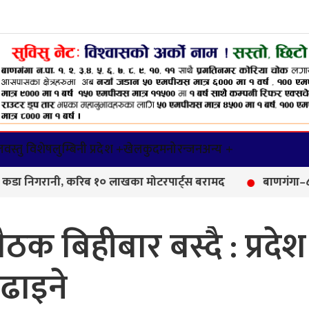
वस्तु विशेष
लुम्बिनी प्रदेश +
खेलकुद
मनोरन्जन
अन्य +
िगरानी, करिब १० लाखका मोटरपार्ट्स बरामद
बाणगंगा–८ मा आयुर
ैठक बिहीबार बस्दै : प्रदेश
ढाइने