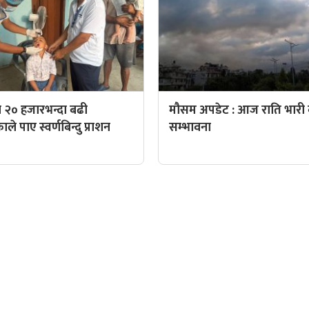
 २० हजारभन्दा बढी
मौसम अपडेट : आज राति भारी व
े पाए स्वर्णबिन्दु प्राशन
सम्भावना
QUICK LINKS
पादक: पशुपति गिरी
Preeti To Unicode
Unicode to Preeti
निस बन्जाडे
Privacy Policy