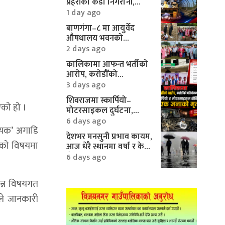
प्रहरीको कडा निगरानी,
करिब १० लाखका
1 day ago
मोटरपार्ट्स बरामद
बाणगंगा–८ मा आयुर्वेद
औषधालय भवनको
शिलान्यास सम्पन्न
2 days ago
कालिकामा आफन्त भर्तीको
आरोप, करोडौँको
परियोजनामाथि गम्भीर प्रश्न
3 days ago
शिवराजमा स्कार्पियो–
एको हो ।
मोटरसाइकल दुर्घटना,
एकको मृत्यु
6 days ago
धेयक’ अगाडि
देशभर मनसुनी प्रभाव कायम,
यकको विषयमा
आज धेरै स्थानमा वर्षा र केही
क्षेत्रमा भारी वर्षाको
6 days ago
सम्भावना
न्न विषयगत
ले जानकारी