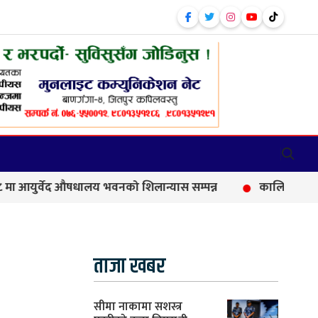
्वेद औषधालय भवनको शिलान्यास सम्पन्न
कालिकामा आफन्त भर्ती
ताजा खबर
सीमा नाकामा सशस्त्र