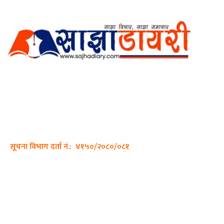
अर्गानिक मिडिया प्रा.लि. द्वारासंचालित
साझा डायरी डटकम अनलाइन
ठेगाना: कपिलवस्तु, लुम्बिनी प्रदेश
सम्पर्क नं.: +977-9862270263
इमेल:
sajhadiary@gmail.com
सूचना विभाग दर्ता नं.: ४१५०/२०८०/०८१
हाम्रो टीम
प्रधान सम्पादक: पशुपति गिरी
सम्पादक: अनिस बन्जाडे