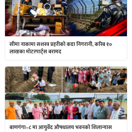
सीमा नाकामा सशस्त्र प्रहरीको कडा निगरानी, करिब १०
लाखका मोटरपार्ट्स बरामद
बाणगंगा–८ मा आयुर्वेद औषधालय भवनको शिलान्यास