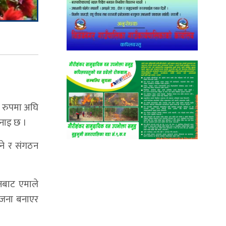
्त रुपमा अघि
भनाइ छ ।
उने र संगठन
नबाट एमाले
योजना बनाएर