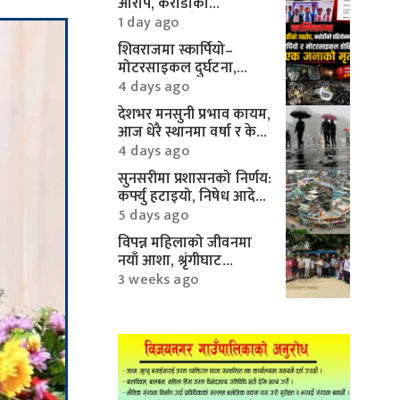
आरोप, करोडौँको
परियोजनामाथि गम्भीर प्रश्न
1 day ago
शिवराजमा स्कार्पियो–
मोटरसाइकल दुर्घटना,
एकको मृत्यु
4 days ago
देशभर मनसुनी प्रभाव कायम,
आज धेरै स्थानमा वर्षा र केही
क्षेत्रमा भारी वर्षाको
4 days ago
सम्भावना
सुनसरीमा प्रशासनको निर्णय:
कर्फ्यु हटाइयो, निषेध आदेश
यथावत्
5 days ago
विपन्न महिलाको जीवनमा
नयाँ आशा, श्रृंगीघाट
सामुदायिक वनबाट ई–
3 weeks ago
रिक्सा सहयोग