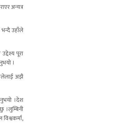
राएर अन्यत्र
न्दै उहाँले
द्देश्य पूरा
नुभयो ।
ालेलाई अझै
उनुभयो ।देश
ु ।लुम्बिनी
विश्वकर्मा,