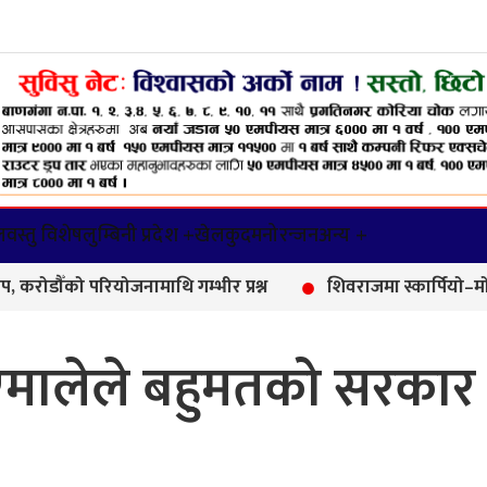
वस्तु विशेष
लुम्बिनी प्रदेश +
खेलकुद
मनोरन्जन
अन्य +
योजनामाथि गम्भीर प्रश्न
शिवराजमा स्कार्पियो–मोटरसाइकल दुर्
एमालेले बहुमतको सरकार