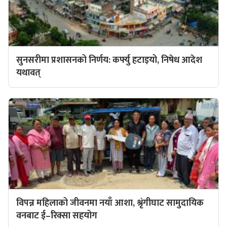
सुनसरीमा प्रशासनको निर्णय: कर्फ्यु हटाइयो, निषेध आदेश
यथावत्
विपन्न महिलाको जीवनमा नयाँ आशा, श्रृंगीघाट सामुदायिक
वनबाट ई–रिक्सा सहयोग