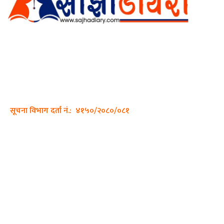
अर्गानिक मिडिया प्रा.लि. द्वारासंचालित
साझा डायरी डटकम अनलाइन
ठेगाना: कपिलवस्तु, लुम्बिनी प्रदेश
सम्पर्क नं.: +977-9862270263
इमेल:
sajhadiary@gmail.com
सूचना विभाग दर्ता नं.: ४१५०/२०८०/०८१
हाम्रो टीम
प्रधान सम्पादक: पशुपति गिरी
सम्पादक: अनिस बन्जाडे
व्यवस्थापक: केशव खनाल