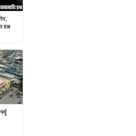
ोप,
प्रश्न
फ्यु