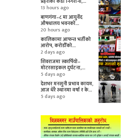
प्रहरीको कडा निगरानी,
करिब १० लाखका
13 hours ago
मोटरपार्ट्स बरामद
बाणगंगा–८ मा आयुर्वेद
औषधालय भवनको
शिलान्यास सम्पन्न
20 hours ago
कालिकामा आफन्त भर्तीको
आरोप, करोडौँको
परियोजनामाथि गम्भीर प्रश्न
2 days ago
शिवराजमा स्कार्पियो–
मोटरसाइकल दुर्घटना,
एकको मृत्यु
5 days ago
देशभर मनसुनी प्रभाव कायम,
आज धेरै स्थानमा वर्षा र केही
क्षेत्रमा भारी वर्षाको
5 days ago
सम्भावना