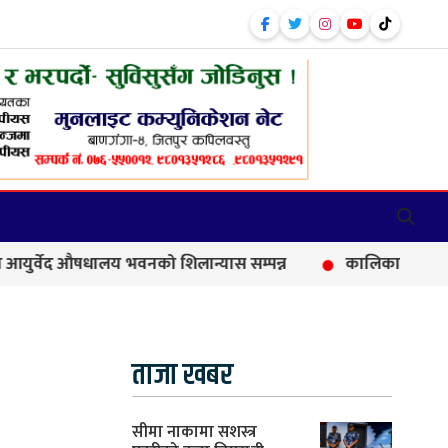
औषधालय भवनको शिलान्यास सम्पन्न
कालिकामा आफन्त भर्तीको आर
ताजा खबर
सीमा नाकामा सशस्त्र