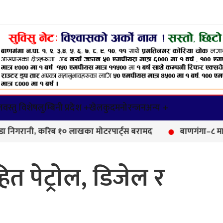
वस्तु विशेष
लुम्बिनी प्रदेश +
खेलकुद
मनोरन्जन
अन्य +
ी, करिब १० लाखका मोटरपार्ट्स बरामद
बाणगंगा–८ मा आयुर्वेद 
त पेट्रोल, डिजेल र