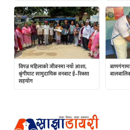
विपन्न महिलाको जीवनमा नयाँ आशा,
बाणगंगामा
श्रृंगीघाट सामुदायिक वनबाट ई–रिक्सा
बालबालिकाल
सहयोग
हाम्रो टीम