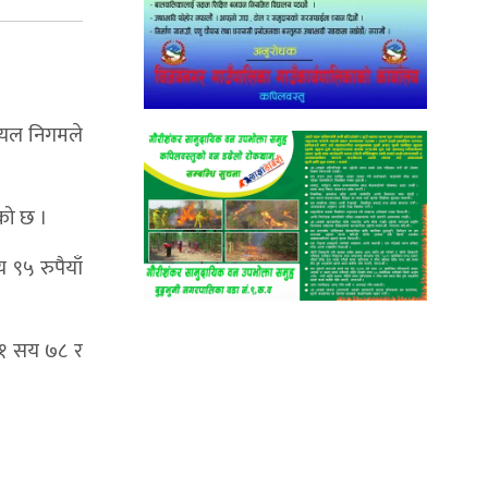
आयल निगमले
एको छ ।
 ९५ रुपैयाँ
ल १ सय ७८ र