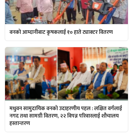
वनको आम्दानीबाट कृषकलाई १० हाते ट्याक्टर वितरण
मधुवन सामुदायिक वनको उदाहरणीय पहल : लक्षित वर्गलाई
नगद तथा सामग्री वितरण, २२ विपन्न परिवारलाई शौचालय
हस्तान्तरण