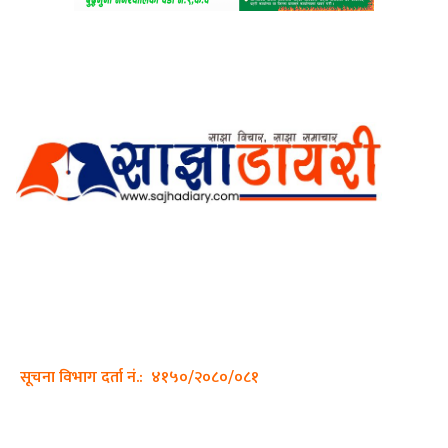
अर्गानिक मिडिया प्रा.लि. द्वारासंचालित
साझा डायरी डटकम अनलाइन
ठेगाना: कपिलवस्तु, लुम्बिनी प्रदेश
सम्पर्क नं.: +977-9862270263
इमेल:
sajhadiary@gmail.com
सूचना विभाग दर्ता नं.: ४१५०/२०८०/०८१
हाम्रो टीम