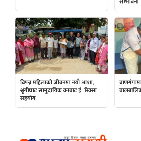
सम्भावना
विपन्न महिलाको जीवनमा नयाँ आशा,
बाणगंगामा
श्रृंगीघाट सामुदायिक वनबाट ई–रिक्सा
बालबालिकाल
सहयोग
हाम्रो टीम