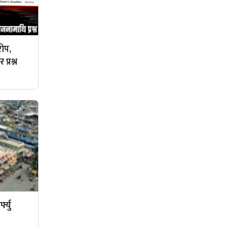
ोप,
प्रश्न
फ्यु