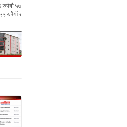
 रुपैयाँ ५७
५ रुपैयाँ र