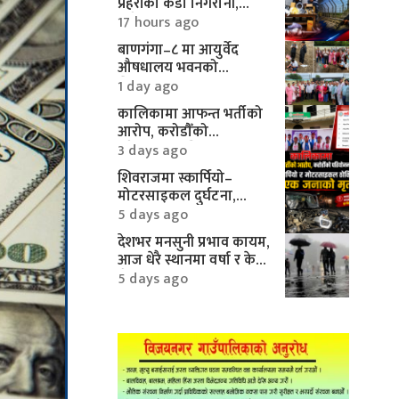
प्रहरीको कडा निगरानी,
करिब १० लाखका
17 hours ago
मोटरपार्ट्स बरामद
बाणगंगा–८ मा आयुर्वेद
औषधालय भवनको
शिलान्यास सम्पन्न
1 day ago
कालिकामा आफन्त भर्तीको
आरोप, करोडौँको
परियोजनामाथि गम्भीर प्रश्न
3 days ago
शिवराजमा स्कार्पियो–
मोटरसाइकल दुर्घटना,
एकको मृत्यु
5 days ago
देशभर मनसुनी प्रभाव कायम,
आज धेरै स्थानमा वर्षा र केही
क्षेत्रमा भारी वर्षाको
5 days ago
सम्भावना