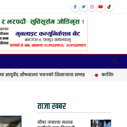
 औषधालय भवनको शिलान्यास सम्पन्न
कालिकामा आफन्त भर्तीको आर
ताजा खबर
सीमा नाकामा सशस्त्र