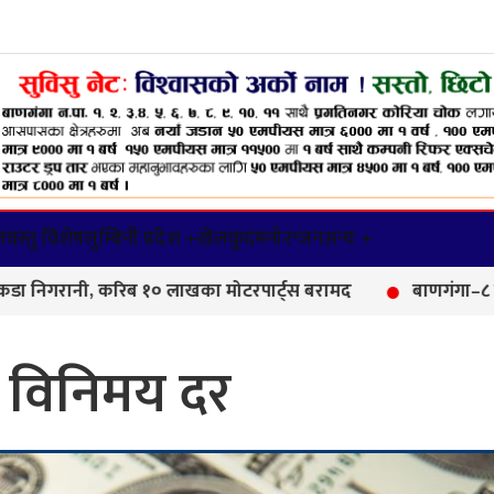
वस्तु विशेष
लुम्बिनी प्रदेश +
खेलकुद
मनोरन्जन
अन्य +
ी, करिब १० लाखका मोटरपार्ट्स बरामद
बाणगंगा–८ मा आयुर्वेद
ो विनिमय दर