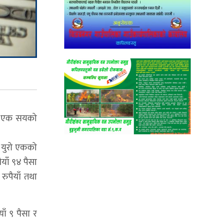
याँ एक सयको
न युरो एकको
याँ ९४ पैसा
रुपैयाँ तथा
ाँ ९ पैसा र