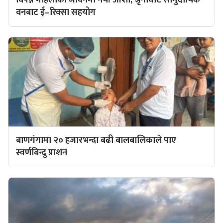
विपन्न महिलाको जीवनमा नयाँ आशा, श्रृंगीघाट सामुदायिक
वनबाट ई–रिक्सा सहयोग
बाणगंगामा २० हजारभन्दा बढी बालबालिकाले पाए
स्वर्णबिन्दु प्राशन