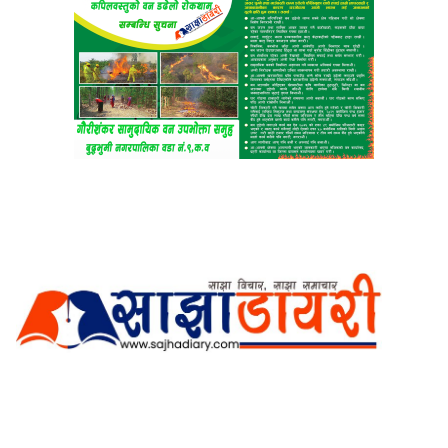
अर्गानिक मिडिया प्रा.लि. द्वारासंचालित
साझा डायरी डटकम अनलाइन
ठेगाना: कपिलवस्तु, लुम्बिनी प्रदेश