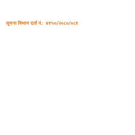
सम्पर्क नं.: +977-9862270263
इमेल:
sajhadiary@gmail.com
सूचना विभाग दर्ता नं.: ४१५०/२०८०/०८१
हाम्रो टीम
प्रधान सम्पादक: पशुपति गिरी
सम्पादक: अनिस बन्जाडे
व्यवस्थापक: केशव खनाल
भिडियो सम्पादक:
फोटो ग्राफी:
QUICK LINKS