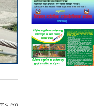
१११ ख २५११