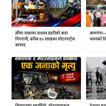
सीमा नाकामा सशस्त्र प्रहरीको कडा
बाणगंगा–
निगरानी, करिब १० लाखका मोटरपार्ट्स
भवनको शिल
बरामद
शिवराजमा स्कार्पियो–मोटरसाइकल
देशभर मनस