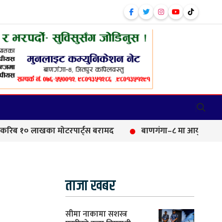
का मोटरपार्ट्स बरामद
बाणगंगा–८ मा आयुर्वेद औषधालय भवनको 
ताजा खबर
सीमा नाकामा सशस्त्र