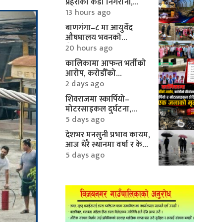
प्रहरीको कडा निगरानी,
करिब १० लाखका
13 hours ago
मोटरपार्ट्स बरामद
बाणगंगा–८ मा आयुर्वेद
औषधालय भवनको
शिलान्यास सम्पन्न
20 hours ago
कालिकामा आफन्त भर्तीको
आरोप, करोडौँको
परियोजनामाथि गम्भीर प्रश्न
2 days ago
शिवराजमा स्कार्पियो–
मोटरसाइकल दुर्घटना,
एकको मृत्यु
5 days ago
देशभर मनसुनी प्रभाव कायम,
आज धेरै स्थानमा वर्षा र केही
क्षेत्रमा भारी वर्षाको
5 days ago
सम्भावना