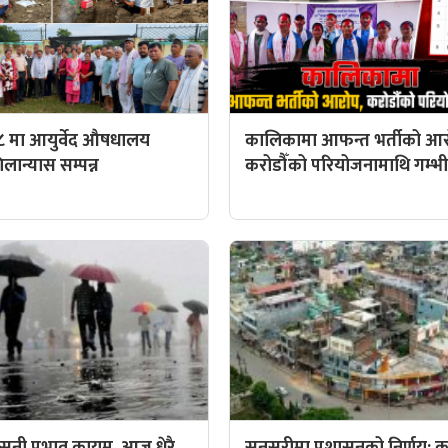
८ मा आयुर्वेद औषधालय
कालिकामा आफन्त भर्तीको आर
ान्यास सम्पन्न
करोडौँको परियोजनामाथि गम्भीर 
ुनी प्रभाव कायम, आज धेरै
सुनसरीमा प्रशासनको निर्णय: कर्