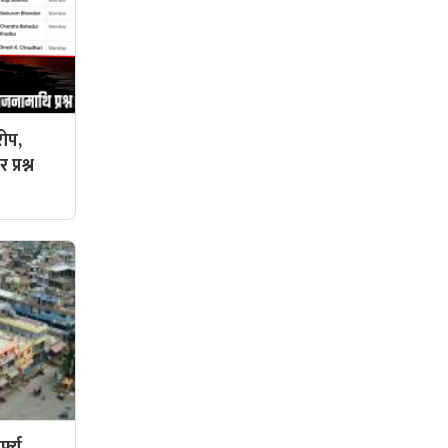
ोप,
प्रश्न
फ्यु