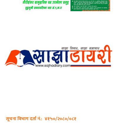
अर्गानिक मिडिया प्रा.लि. द्वारासंचालित
साझा डायरी डटकम अनलाइन
ठेगाना: कपिलवस्तु, लुम्बिनी प्रदेश
सम्पर्क नं.: +977-9862270263
इमेल:
sajhadiary@gmail.com
सूचना विभाग दर्ता नं.: ४१५०/२०८०/०८१