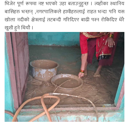
भिजेर पूर्ण रूपमा नष्ट भएको उहा बताउनुहुन्छ । त्यहाँका स्थानिय
बासिहरु भन्छन् ,नगरपालिकले हामीहरुलाई राहत भन्दा पनि यस
खोला नदीको क्षेत्रलाई तटबन्दी गरिदिएर बाढी पस्न रोकिदिए धेरै
खुशी हुने थियौ ।