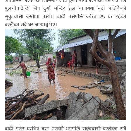
जोखिममा परेको छ ।सोमबार राति ठूलो पानी परेपछि विहान ३ बजे
पुलचोकदेखि भित्र दुर्गा मन्दिर तल बाणगंगा नदी नजिकैको
सुकुम्बासी बस्तीमा पस्यो। बाढी पसेपछि करिब २५ घर रहेको
बस्तीका सबै घर जलमग्न भए।
बाढी पसेर घरभित्र बस्न नसक्ने भएपछि सकुम्बासी बस्तीका सबै