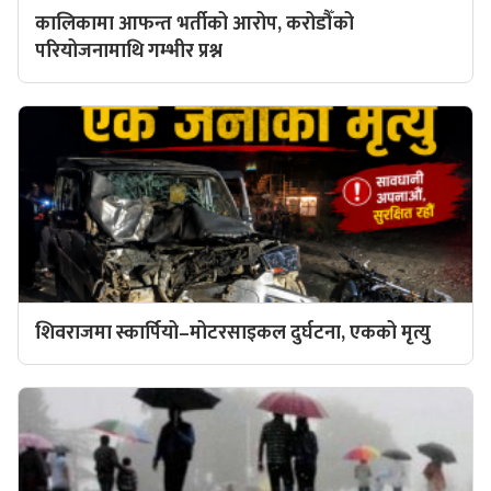
कालिकामा आफन्त भर्तीको आरोप, करोडौँको
परियोजनामाथि गम्भीर प्रश्न
शिवराजमा स्कार्पियो–मोटरसाइकल दुर्घटना, एकको मृत्यु