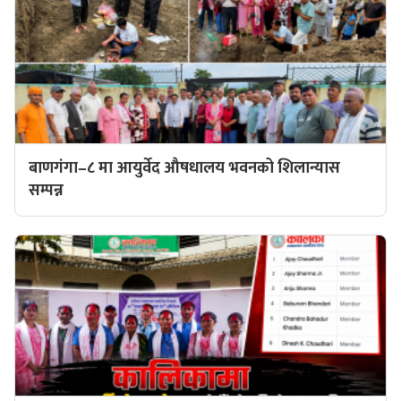
बाणगंगा–८ मा आयुर्वेद औषधालय भवनको शिलान्यास
सम्पन्न