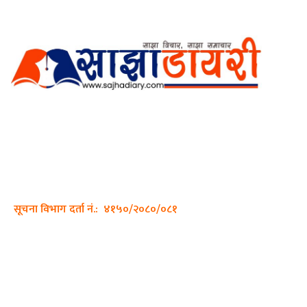
अर्गानिक मिडिया प्रा.लि. द्वारासंचालित
साझा डायरी डटकम अनलाइन
ठेगाना: कपिलवस्तु, लुम्बिनी प्रदेश
सम्पर्क नं.: +977-9862270263
इमेल:
sajhadiary@gmail.com
सूचना विभाग दर्ता नं.: ४१५०/२०८०/०८१
हाम्रो टीम
प्रधान सम्पादक: पशुपति गिरी