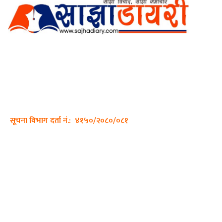
अर्गानिक मिडिया प्रा.लि. द्वारासंचालित
साझा डायरी डटकम अनलाइन
ठेगाना: कपिलवस्तु, लुम्बिनी प्रदेश
सम्पर्क नं.: +977-9862270263
इमेल:
sajhadiary@gmail.com
सूचना विभाग दर्ता नं.: ४१५०/२०८०/०८१
हाम्रो टीम
प्रधान सम्पादक: पशुपति गिरी
सम्पादक: अनिस बन्जाडे
व्यवस्थापक: केशव खनाल