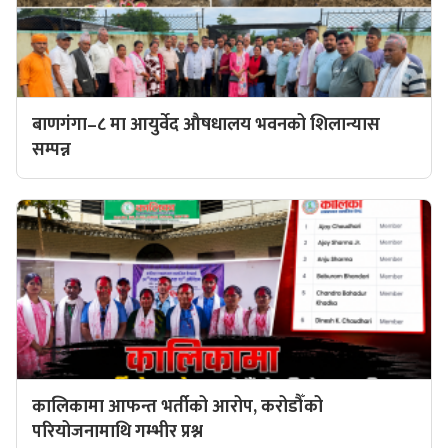
बाणगंगा–८ मा आयुर्वेद औषधालय भवनको शिलान्यास
सम्पन्न
कालिकामा आफन्त भर्तीको आरोप, करोडौँको
परियोजनामाथि गम्भीर प्रश्न