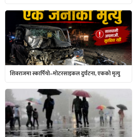
शिवराजमा स्कार्पियो–मोटरसाइकल दुर्घटना, एकको मृत्यु