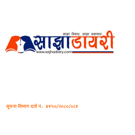
अर्गानिक मिडिया प्रा.लि. द्वारासंचालित
साझा डायरी डटकम अनलाइन
ठेगाना: कपिलवस्तु, लुम्बिनी प्रदेश
सम्पर्क नं.: +977-9862270263
इमेल:
sajhadiary@gmail.com
सूचना विभाग दर्ता नं.: ४१५०/२०८०/०८१
हाम्रो टीम