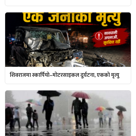
शिवराजमा स्कार्पियो–मोटरसाइकल दुर्घटना, एकको मृत्यु