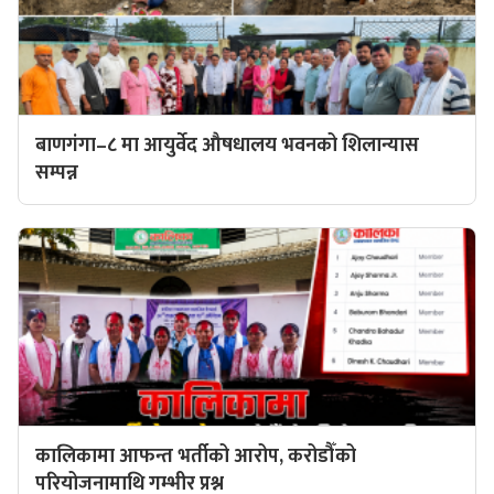
बाणगंगा–८ मा आयुर्वेद औषधालय भवनको शिलान्यास
सम्पन्न
कालिकामा आफन्त भर्तीको आरोप, करोडौँको
परियोजनामाथि गम्भीर प्रश्न