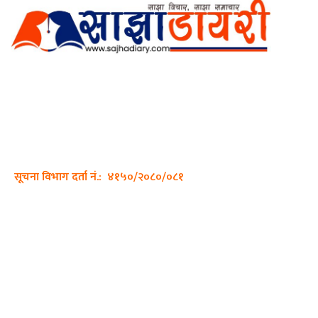
अर्गानिक मिडिया प्रा.लि. द्वारासंचालित
साझा डायरी डटकम अनलाइन
ठेगाना: कपिलवस्तु, लुम्बिनी प्रदेश
सम्पर्क नं.: +977-9862270263
इमेल:
sajhadiary@gmail.com
सूचना विभाग दर्ता नं.: ४१५०/२०८०/०८१
हाम्रो टीम
प्रधान सम्पादक: पशुपति गिरी
सम्पादक: अनिस बन्जाडे
व्यवस्थापक: केशव खनाल