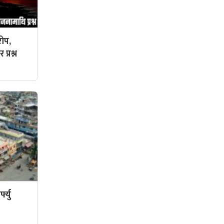
ोप,
प्रश्न
फ्यु