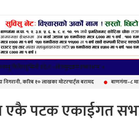
वस्तु विशेष
लुम्बिनी प्रदेश +
खेलकुद
मनोरन्जन
अन्य +
िब १० लाखका मोटरपार्ट्स बरामद
बाणगंगा–८ मा आयुर्वेद औषधा
नमा एकै पटक एकाईगत सभ