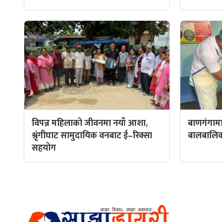
विपन्न महिलाको जीवनमा नयाँ आशा,
बाणगंगामा
श्रृंगीघाट सामुदायिक वनबाट ई–रिक्सा
बालबालिकाल
सहयोग
हाम्रो टीम