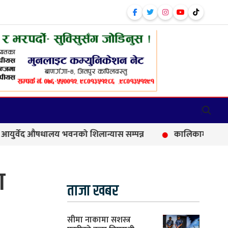
लय भवनको शिलान्यास सम्पन्न
कालिकामा आफन्त भर्तीको आरोप, 
ा
ताजा खबर
सीमा नाकामा सशस्त्र