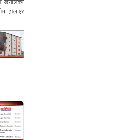
मणी खनालको
रीमा हाल ११