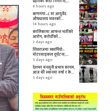
प्रहरीको कडा निगरानी,
करिब १० लाखका
6 hours ago
मोटरपार्ट्स बरामद
बाणगंगा–८ मा आयुर्वेद
औषधालय भवनको
शिलान्यास सम्पन्न
14 hours ago
कालिकामा आफन्त भर्तीको
आरोप, करोडौँको
परियोजनामाथि गम्भीर प्रश्न
2 days ago
शिवराजमा स्कार्पियो–
मोटरसाइकल दुर्घटना,
एकको मृत्यु
5 days ago
देशभर मनसुनी प्रभाव कायम,
आज धेरै स्थानमा वर्षा र केही
क्षेत्रमा भारी वर्षाको
5 days ago
सम्भावना