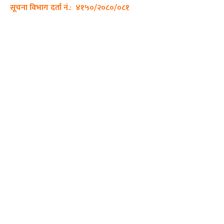
सूचना विभाग दर्ता नं.: ४१५०/२०८०/०८१
हाम्रो टीम
प्रधान सम्पादक: पशुपति गिरी
सम्पादक: अनिस बन्जाडे
व्यवस्थापक: केशव खनाल
भिडियो सम्पादक:
फोटो ग्राफी:
QUICK LINKS
Preeti To Unicode
Unicode to Preeti