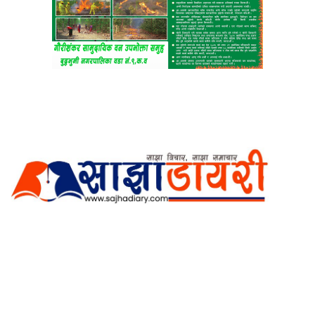
अर्गानिक मिडिया प्रा.लि. द्वारासंचालित
साझा डायरी डटकम अनलाइन
ठेगाना: कपिलवस्तु, लुम्बिनी प्रदेश
सम्पर्क नं.: +977-9862270263
इमेल:
sajhadiary@gmail.com