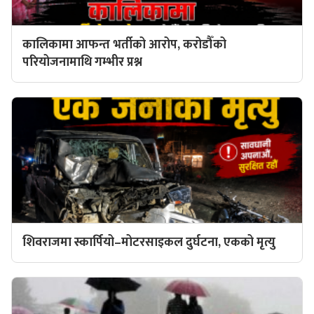
कालिकामा आफन्त भर्तीको आरोप, करोडौँको
परियोजनामाथि गम्भीर प्रश्न
शिवराजमा स्कार्पियो–मोटरसाइकल दुर्घटना, एकको मृत्यु