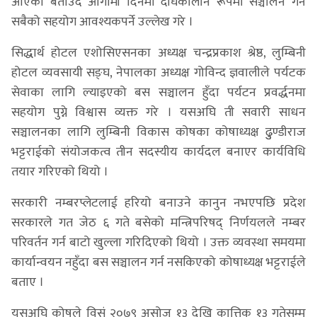
आएको बताउँदै आगामी दिनमा दीर्घकालीन रूपमा सञ्चालन गर्न
सबैको सहयोग आवश्यकपर्ने उल्लेख गरे ।
सिद्धार्थ होटल एशोसिएसनका अध्यक्ष चन्द्रप्रकाश श्रेष्ठ, लुम्बिनी
होटल व्यवसायी सङ्घ, नेपालका अध्यक्ष गोविन्द ज्ञवालीले पर्यटक
सेवाका लागि ल्याइएको बस सञ्चालन हुँदा पर्यटन प्रवर्द्धनमा
सहयोग पुग्ने विश्वास व्यक्त गरे । यसअघि ती सवारी साधन
सञ्चालनका लागि लुम्बिनी विकास कोषका कोषाध्यक्ष ढुुण्डीराज
भट्टराईको संयोजकत्व तीन सदस्यीय कार्यदल बनाएर कार्यविधि
तयार गरिएको थियो ।
सरकारी नम्बरप्लेटलाई हरियो बनाउने कानुन नभएपछि प्रदेश
सरकारले गत जेठ ६ गते बसेको मन्त्रिपरिषद् निर्णयलले नम्बर
परिवर्तन गर्न बाटो खुल्ला गरिदिएको थियो । उक्त व्यवस्था समयमा
कार्यान्वयन नहुँदा बस सञ्चालन गर्न नसकिएको कोषाध्यक्ष भट्टराईले
बताए ।
यसअघि कोषले विसं २०७९ असोज १३ देखि कात्तिक १३ गतेसम्म