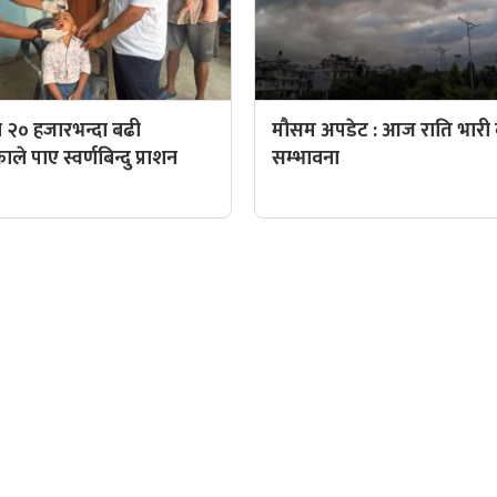
 २० हजारभन्दा बढी
मौसम अपडेट : आज राति भारी व
े पाए स्वर्णबिन्दु प्राशन
सम्भावना
QUICK LINKS
पादक: पशुपति गिरी
Preeti To Unicode
Unicode to Preeti
निस बन्जाडे
Privacy Policy
आजको सुनचादीको मुल्य
क: केशव खनाल