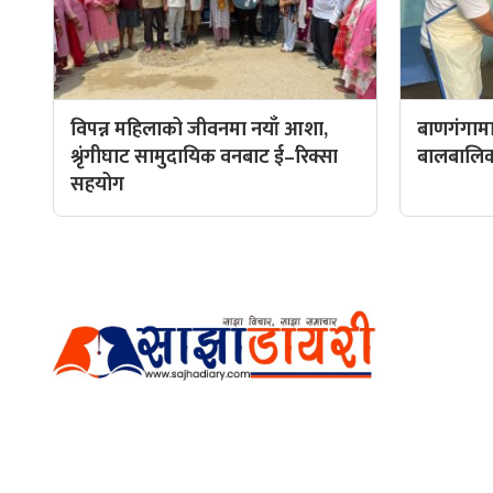
विपन्न महिलाको जीवनमा नयाँ आशा,
बाणगंगामा
श्रृंगीघाट सामुदायिक वनबाट ई–रिक्सा
बालबालिकाल
सहयोग
हाम्रो टीम
प्रधान सम्
अर्गानिक मिडिया प्रा.लि. द्वारासंचालित
सम्पादक: अ
साझा डायरी डटकम अनलाइन
ठेगाना: कपिलवस्तु, लुम्बिनी प्रदेश
व्यवस्थाप