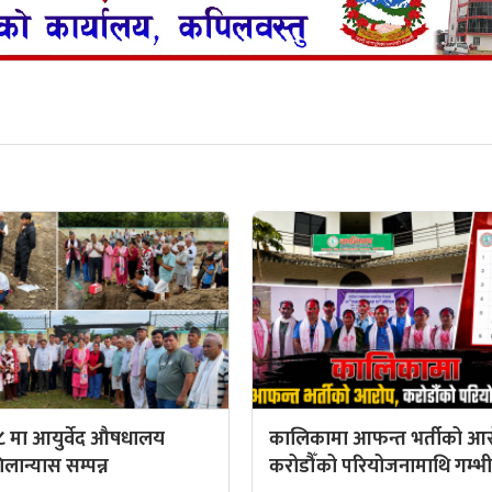
८ मा आयुर्वेद औषधालय
कालिकामा आफन्त भर्तीको आर
ान्यास सम्पन्न
करोडौँको परियोजनामाथि गम्भीर 