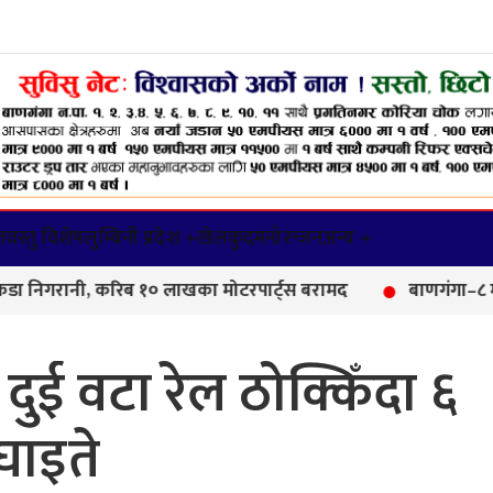
वस्तु विशेष
लुम्बिनी प्रदेश +
खेलकुद
मनोरन्जन
अन्य +
रानी, करिब १० लाखका मोटरपार्ट्स बरामद
बाणगंगा–८ मा आयुर्
 दुई वटा रेल ठोक्किँदा ६
घाइते