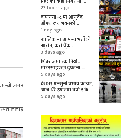
प्रहरीको कडा निगरानी,
करिब १० लाखका
23 hours ago
मोटरपार्ट्स बरामद
बाणगंगा–८ मा आयुर्वेद
औषधालय भवनको
शिलान्यास सम्पन्न
1 day ago
कालिकामा आफन्त भर्तीको
आरोप, करोडौँको
परियोजनामाथि गम्भीर प्रश्न
3 days ago
शिवराजमा स्कार्पियो–
मोटरसाइकल दुर्घटना,
एकको मृत्यु
5 days ago
देशभर मनसुनी प्रभाव कायम,
मन्त्री जगन
आज धेरै स्थानमा वर्षा र केही
क्षेत्रमा भारी वर्षाको
5 days ago
सम्भावना
 अस्पताललाई