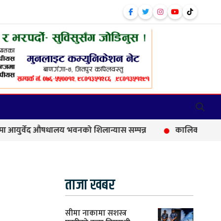
वेद औषधालय भवनको शिलान्यास सम्पन्न
कालिकामा आफन्त भर्तीक
ताजा खबर
सीमा नाकामा सशस्त्र