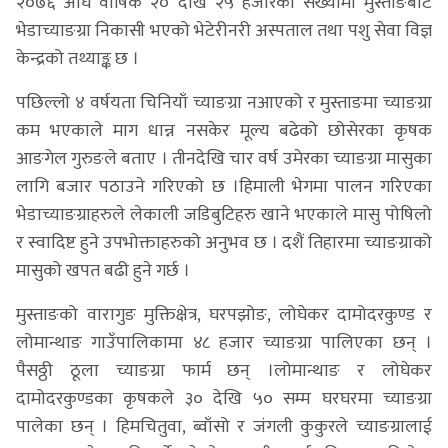
२०७६ अघि वार्षिक २० देखि २५ हजारको संख्यामा मुस्ताङबाट
भेडाच्याङग्रा निकासी भएको भेटेरीनरी अस्पताल तथा पशु सेवा विज्ञ
केन्द्रको तथ्याङ्क छ ।
पछिल्लो ४ वर्षयता चिनियाँ च्याङग्रा नआएको र मुस्ताङमा च्याङग्रा
कम भएकाले माग धान्न नसकेर मूल्य बढेको छोसेरका कृषक
आङगेल गुरुङले बताए । तीनदेखि चार वर्ष उमेरका च्याङग्रा मासुका
लागि बजार पठाउने गरिएको छ ।हिमाली भेगमा पालन गरिएका
भेडाच्याङग्राहरुले लेकाली जडिबुटिहरु खाने भएकाले मासु पोषिलो
र स्वादिष्ट हुने उपभोक्ताहरुको अनुभव छ । दशैं तिहारमा च्याङग्राको
मासुको खपत बढी हुने गर्छ ।
मुस्ताङको वारागुङ मुक्तिक्षेत्र, घरपझोङ, लोघेकर दामोदरकुण्ड र
लोमान्थाङ गाउँपालिकामा ४८ हजार च्याङग्रा पालिएका छन् ।
पैसठ्ठी ठूला च्याङग्रा फार्म छन् ।लोमान्थाङ र लोघेकर
दामोदरकुण्डका कृषकले ३० देखि ५० सम्म घरघरमा च्याङग्रा
पालेका छन् । हिमचितुवा, ब्वाँसो र जंगली कुकुरले च्याङग्रालाई