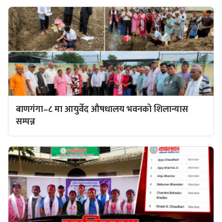
बाणगंगा–८ मा आयुर्वेद औषधालय भवनको शिलान्यास
सम्पन्न