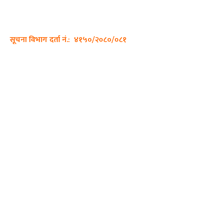
सम्पर्क नं.: +977-9862270263
इमेल:
sajhadiary@gmail.com
सूचना विभाग दर्ता नं.: ४१५०/२०८०/०८१
हाम्रो टीम
प्रधान सम्पादक: पशुपति गिरी
सम्पादक: अनिस बन्जाडे
व्यवस्थापक: केशव खनाल
भिडियो सम्पादक:
फोटो ग्राफी:
QUICK LINKS