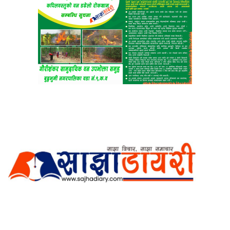
अर्गानिक मिडिया प्रा.लि. द्वारासंचालित
साझा डायरी डटकम अनलाइन
ठेगाना: कपिलवस्तु, लुम्बिनी प्रदेश