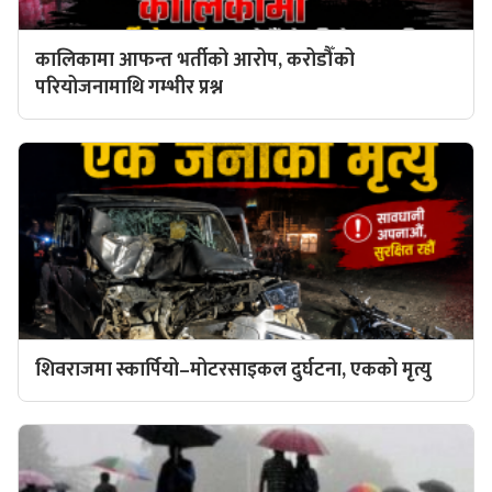
कालिकामा आफन्त भर्तीको आरोप, करोडौँको
परियोजनामाथि गम्भीर प्रश्न
शिवराजमा स्कार्पियो–मोटरसाइकल दुर्घटना, एकको मृत्यु