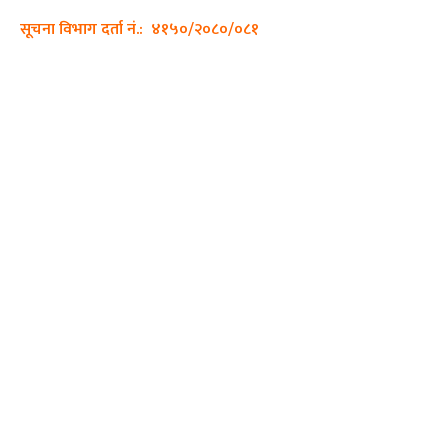
सूचना विभाग दर्ता नं.: ४१५०/२०८०/०८१
हाम्रो टीम
प्रधान सम्पादक: पशुपति गिरी
सम्पादक: अनिस बन्जाडे
व्यवस्थापक: केशव खनाल
भिडियो सम्पादक:
फोटो ग्राफी:
QUICK LINKS
Preeti To Unicode