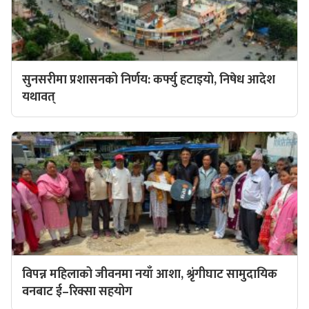
सुनसरीमा प्रशासनको निर्णय: कर्फ्यु हटाइयो, निषेध आदेश
यथावत्
विपन्न महिलाको जीवनमा नयाँ आशा, श्रृंगीघाट सामुदायिक
वनबाट ई–रिक्सा सहयोग