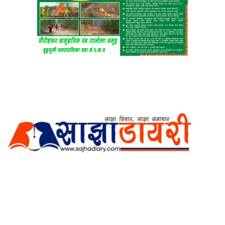
अर्गानिक मिडिया प्रा.लि. द्वारासंचालित
साझा डायरी डटकम अनलाइन
ठेगाना: कपिलवस्तु, लुम्बिनी प्रदेश
सम्पर्क नं.: +977-9862270263
इमेल:
sajhadiary@gmail.com