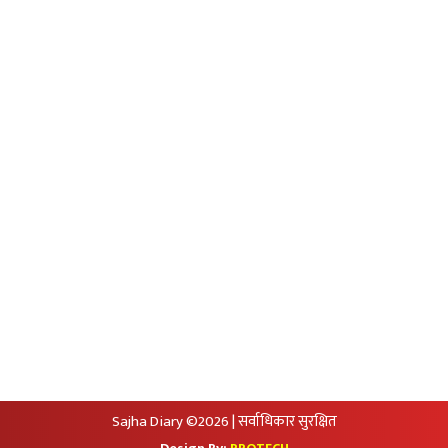
Unicode to Preeti
Privacy Policy
आजको सुनचादीको मुल्य
आजको राशिफल
आजको विदेशी मुद्राको विक्रीदर
सामाजिक संजालमा हामी
Sajha Diary ©2026 | सर्वाधिकार सुरक्षित