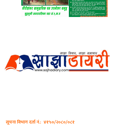
अर्गानिक मिडिया प्रा.लि. द्वारासंचालित
साझा डायरी डटकम अनलाइन
ठेगाना: कपिलवस्तु, लुम्बिनी प्रदेश
सम्पर्क नं.: +977-9862270263
इमेल:
sajhadiary@gmail.com
सूचना विभाग दर्ता नं.: ४१५०/२०८०/०८१