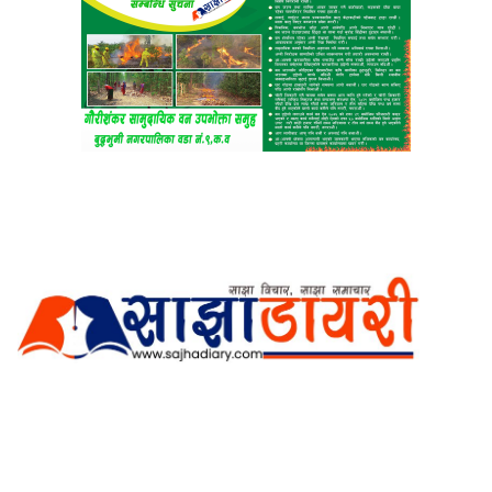
अर्गानिक मिडिया प्रा.लि. द्वारासंचालित
साझा डायरी डटकम अनलाइन
ठेगाना: कपिलवस्तु, लुम्बिनी प्रदेश
सम्पर्क नं.: +977-9862270263