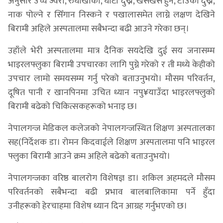
अनुसार उच्च ज्वरो, रुघाखोकी, घाँटी दुख्ने, खसखस हुने, टाउको दुख्ने,
नाक पोल्ने र सिँगान निस्कने र पखालासमेत लाग्ने लक्षण देखिने
बिरामी अहिले अस्पतालमा सबैभन्दा बढी आउने गरेका छन्।
उहाँले भेरी अस्पतालमा मात्र दैनिक सयदेखि दुई सय जनासम्म
भाइरलफ्लुका बिरामी उपचारका लागि पुग्ने गरेको र ती मध्ये केहीको
उपचार लामो समयसम्म गर्नु परेको बताउनुभयो। मौसम परिवर्तन,
दूषित पानी र खानपिनमा उचित ध्यान नपु¥याउँदा भाइरलफ्लुको
बिरामी बढेको चिकित्सकहरूको भनाइ छ।
नेपालगन्ज मेडिकल कलेजको नेपालगन्जस्थित शिक्षण अस्पतालका
सह(निर्देशक डा। रोमन किदवाईले शिक्षण अस्पतालमा पनि भाइरल
फ्लुका बिरामी आउने क्रम अहिले बढेको बताउनुभयो।
नेपालगन्जका वरिष्ठ बालरोग विशेषज्ञ डा। शकिल अहमदले मौसम
परिवर्तनको सबैभन्दा बढी प्रभाव बालबालिकामा पर्ने हुँदा
उनीहरूको हेरचाहमा विशेष ध्यान दिन आग्रह गर्नुभएको छ।