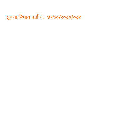
इमेल:
sajhadiary@gmail.com
सूचना विभाग दर्ता नं.: ४१५०/२०८०/०८१
हाम्रो टीम
प्रधान सम्पादक: पशुपति गिरी
सम्पादक: अनिस बन्जाडे
व्यवस्थापक: केशव खनाल
भिडियो सम्पादक:
फोटो ग्राफी:
QUICK LINKS