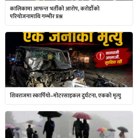
कालिकामा आफन्त भर्तीको आरोप, करोडौँको
परियोजनामाथि गम्भीर प्रश्न
शिवराजमा स्कार्पियो–मोटरसाइकल दुर्घटना, एकको मृत्यु