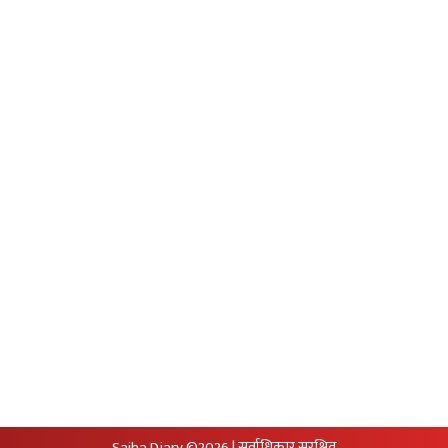
Preeti To Unicode
Unicode to Preeti
Privacy Policy
आजको सुनचादीको मुल्य
आजको राशिफल
आजको विदेशी मुद्राको विक्रीदर
सामाजिक संजालमा हामी
Sajha Diary ©2026 | सर्वाधिकार सुरक्षित