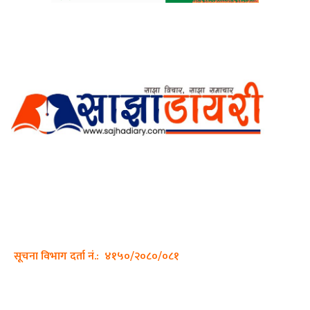
अर्गानिक मिडिया प्रा.लि. द्वारासंचालित
साझा डायरी डटकम अनलाइन
ठेगाना: कपिलवस्तु, लुम्बिनी प्रदेश
सम्पर्क नं.: +977-9862270263
इमेल:
sajhadiary@gmail.com
सूचना विभाग दर्ता नं.: ४१५०/२०८०/०८१
हाम्रो टीम