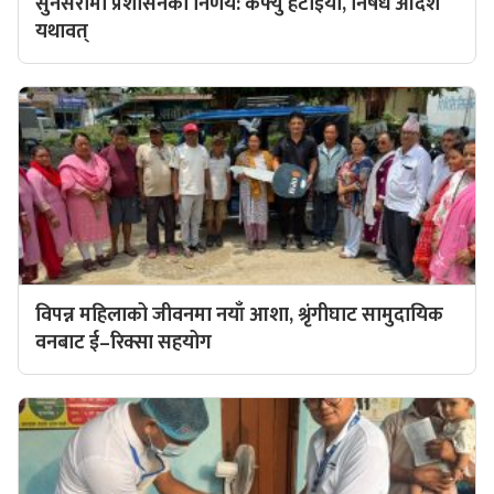
सुनसरीमा प्रशासनको निर्णय: कर्फ्यु हटाइयो, निषेध आदेश
यथावत्
विपन्न महिलाको जीवनमा नयाँ आशा, श्रृंगीघाट सामुदायिक
वनबाट ई–रिक्सा सहयोग