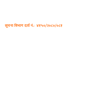
ठेगाना: कपिलवस्तु, लुम्बिनी प्रदेश
सम्पर्क नं.: +977-9862270263
इमेल:
sajhadiary@gmail.com
सूचना विभाग दर्ता नं.: ४१५०/२०८०/०८१
हाम्रो टीम
प्रधान सम्पादक: पशुपति गिरी
सम्पादक: अनिस बन्जाडे
व्यवस्थापक: केशव खनाल
भिडियो सम्पादक:
फोटो ग्राफी: