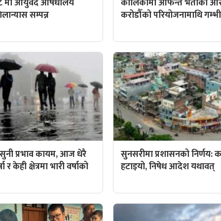
८ मा आयुर्वेद औषधालय
कालिकामा आफन्त भर्तीको आर
ान्यास सम्पन्न
करोडौँको परियोजनामाथि गम्भीर 
ुनी प्रभाव कायम, आज धेरै
सुनसरीमा प्रशासनको निर्णय: कर्
ा र केही क्षेत्रमा भारी वर्षाको
हटाइयो, निषेध आदेश यथावत्