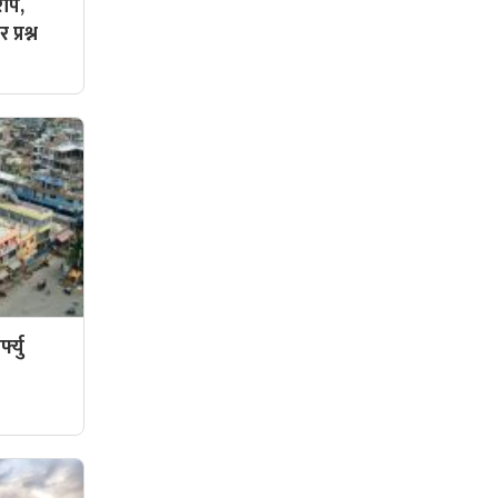
ोप,
प्रश्न
फ्यु