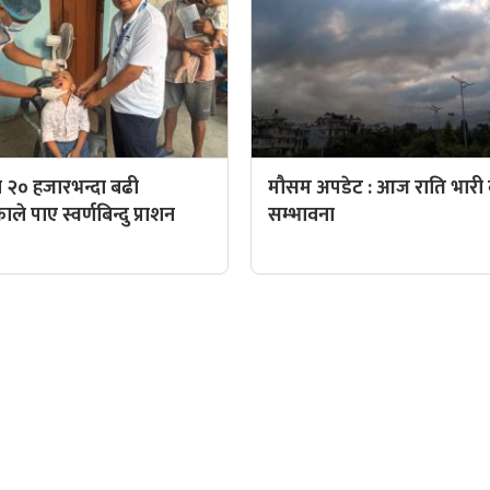
 २० हजारभन्दा बढी
मौसम अपडेट : आज राति भारी व
े पाए स्वर्णबिन्दु प्राशन
सम्भावना
QUICK LINKS
पादक: पशुपति गिरी
Preeti To Unicode
Unicode to Preeti
निस बन्जाडे