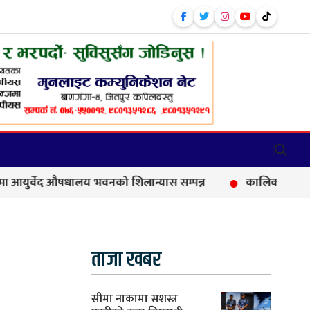
द औषधालय भवनको शिलान्यास सम्पन्न
कालिकामा आफन्त भर्तीको 
ताजा खबर
सीमा नाकामा सशस्त्र