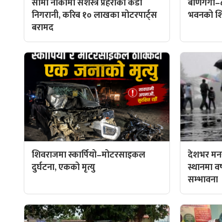
सीमा नाकामा सशस्त्र प्रहरीको कडा
बाणगंगा–
निगरानी, करिब १० लाखका मोटरपार्ट्स
भवनको शिल
बरामद
शिवराजमा स्कार्पियो–मोटरसाइकल
देशभर मनस
दुर्घटना, एकको मृत्यु
स्थानमा वर्ष
सम्भावना