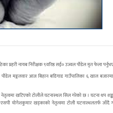
ठेका प्रहरी नायब निरीक्षक ९वरिष्ठ सई० उज्वल पौडेल मृत फेला पर्नु
का पौडेल मङ्गलवार आज बिहान बडिगाड गाउँपालिका ६ खाल बजारम
को नेतृत्वमा खटिएको टोलीले घटनास्थल सिल गरेको छ । घटना थप शङ्क
ा एसपी योगेशकुमार खड्काको नेतृत्वमा टोली घटनास्थलतर्फ जाँदै ग