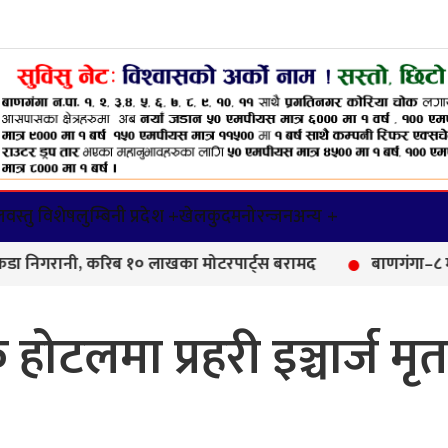
वस्तु विशेष
लुम्बिनी प्रदेश +
खेलकुद
मनोरन्जन
अन्य +
नी, करिब १० लाखका मोटरपार्ट्स बरामद
बाणगंगा–८ मा आयुर्वे
ोटलमा प्रहरी इञ्चार्ज मृत