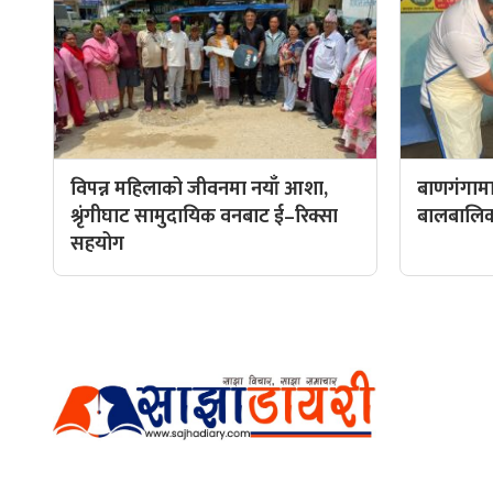
विपन्न महिलाको जीवनमा नयाँ आशा,
बाणगंगामा
श्रृंगीघाट सामुदायिक वनबाट ई–रिक्सा
बालबालिकाल
सहयोग
हाम्रो टीम
प्रधान सम्
अर्गानिक मिडिया प्रा.लि. द्वारासंचालित
सम्पादक: अ
साझा डायरी डटकम अनलाइन