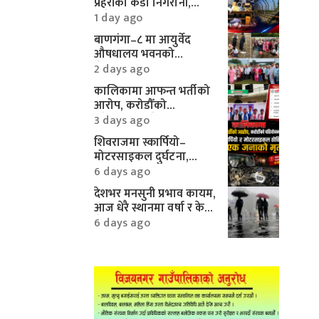
प्रहरीको कडा निगरानी,
करिब १० लाखका
1 day ago
मोटरपार्ट्स बरामद
बाणगंगा–८ मा आयुर्वेद
औषधालय भवनको
शिलान्यास सम्पन्न
2 days ago
कालिकामा आफन्त भर्तीको
आरोप, करोडौँको
परियोजनामाथि गम्भीर प्रश्न
3 days ago
शिवराजमा स्कार्पियो–
मोटरसाइकल दुर्घटना,
एकको मृत्यु
6 days ago
देशभर मनसुनी प्रभाव कायम,
आज धेरै स्थानमा वर्षा र केही
क्षेत्रमा भारी वर्षाको
6 days ago
सम्भावना