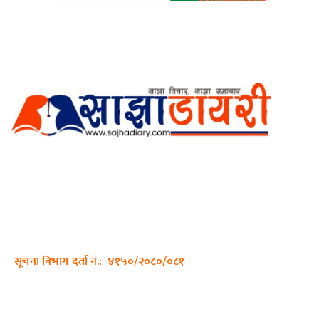
अर्गानिक मिडिया प्रा.लि. द्वारासंचालित
साझा डायरी डटकम अनलाइन
ठेगाना: कपिलवस्तु, लुम्बिनी प्रदेश
सम्पर्क नं.: +977-9862270263
इमेल:
sajhadiary@gmail.com
सूचना विभाग दर्ता नं.: ४१५०/२०८०/०८१
हाम्रो टीम