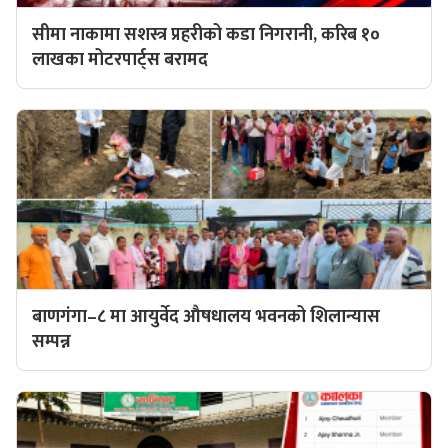
सीमा नाकामा सशस्त्र प्रहरीको कडा निगरानी, करिब १०
लाखका मोटरपार्ट्स बरामद
बाणगंगा–८ मा आयुर्वेद औषधालय भवनको शिलान्यास
सम्पन्न