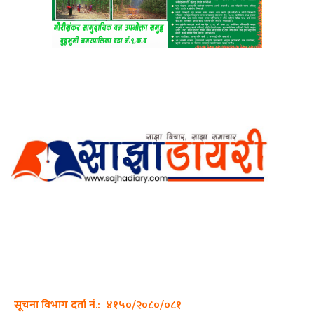
अर्गानिक मिडिया प्रा.लि. द्वारासंचालित
साझा डायरी डटकम अनलाइन
ठेगाना: कपिलवस्तु, लुम्बिनी प्रदेश
सम्पर्क नं.: +977-9862270263
इमेल:
sajhadiary@gmail.com
सूचना विभाग दर्ता नं.: ४१५०/२०८०/०८१