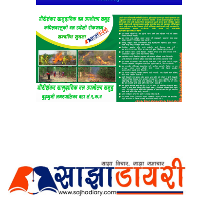
अर्गानिक मिडिया प्रा.लि. द्वारासंचालित