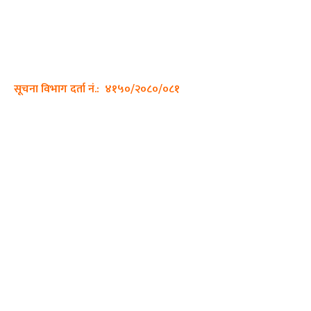
साझा डायरी डटकम अनलाइन
ठेगाना: कपिलवस्तु, लुम्बिनी प्रदेश
सम्पर्क नं.: +977-9862270263
इमेल:
sajhadiary@gmail.com
सूचना विभाग दर्ता नं.: ४१५०/२०८०/०८१
हाम्रो टीम
प्रधान सम्पादक: पशुपति गिरी
सम्पादक: अनिस बन्जाडे
व्यवस्थापक: केशव खनाल
भिडियो सम्पादक:
फोटो ग्राफी: