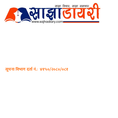
अर्गानिक मिडिया प्रा.लि. द्वारासंचालित
साझा डायरी डटकम अनलाइन
ठेगाना: कपिलवस्तु, लुम्बिनी प्रदेश
सम्पर्क नं.: +977-9862270263
इमेल:
sajhadiary@gmail.com
सूचना विभाग दर्ता नं.: ४१५०/२०८०/०८१
हाम्रो टीम
प्रधान सम्पादक: पशुपति गिरी
सम्पादक: अनिस बन्जाडे