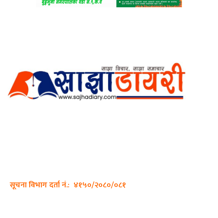
अर्गानिक मिडिया प्रा.लि. द्वारासंचालित
साझा डायरी डटकम अनलाइन
ठेगाना: कपिलवस्तु, लुम्बिनी प्रदेश
सम्पर्क नं.: +977-9862270263
इमेल:
sajhadiary@gmail.com
सूचना विभाग दर्ता नं.: ४१५०/२०८०/०८१
हाम्रो टीम