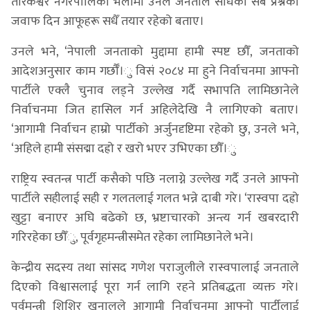
तारकेश्वर नगरपालिका भेलामा उनले जनताले सोधेका सबै प्रश्नको
जवाफ दिन आफूहरू सधैँ तयार रहेको बताए।
उनले भने, ‘नेपाली जनताको मुद्दामा हामी स्पष्ट छौँ, जनताको
आदेशअनुसार काम गर्छौँ।ु विसं २०८४ मा हुने निर्वाचनमा आफ्नो
पार्टीले एक्लै चुनाव लड्ने उल्लेख गर्दै सभापति लामिछानेले
निर्वाचनमा जित हासिल गर्न अहिलेदेखि नै लागिएको बताए।
‘आगामी निर्वाचन हाम्रो पार्टीको अर्जुनदृष्टिमा रहेको छु, उनले भने,
‘अहिले हामी संसद्मा दह्रो र खरो भएर उभिएका छौँ।ु
राष्ट्रिय स्वतन्त्र पार्टी कसैको पछि नलाग्ने उल्लेख गर्दै उनले आफ्नो
पार्टीले सहीलाई सही र गलतलाई गलत भन्ने दाबी गरे। ‘रास्वपा दह्रो
खुट्टा बनाएर अघि बढेको छ, भ्रष्टाचारको अन्त्य गर्न खबरदारी
गरिरहेका छौँु, पूर्वगृहमन्त्रीसमेत रहेका लामिछानेले भने।
केन्द्रीय सदस्य तथा सांसद गणेश पराजुलीले रास्वपालाई जनताले
दिएको विश्वासलाई पूरा गर्न लागि रहने प्रतिबद्धता व्यक्त गरे।
पूर्वमन्त्री शिशिर खनालले आगामी निर्वाचनमा आफ्नो पार्टीलाई