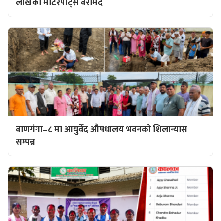
लाखका मोटरपार्ट्स बरामद
बाणगंगा–८ मा आयुर्वेद औषधालय भवनको शिलान्यास
सम्पन्न