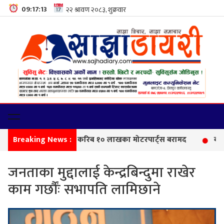
09:17:14
Breaking News :
सीमा
जनताका मुद्दालाई केन्द्रबिन्दुमा राखेर
काम गर्छौंः सभापति लामिछाने