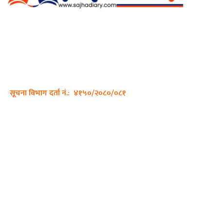
अर्गानिक मिडिया प्रा.लि. द्वारासंचालित
साझा डायरी डटकम अनलाइन
ठेगाना: कपिलवस्तु, लुम्बिनी प्रदेश
सम्पर्क नं.: +977-9862270263
इमेल:
sajhadiary@gmail.com
सूचना विभाग दर्ता नं.: ४१५०/२०८०/०८१
हाम्रो टीम
प्रधान सम्पादक: पशुपति गिरी
सम्पादक: अनिस बन्जाडे
व्यवस्थापक: केशव खनाल
भिडियो सम्पादक: