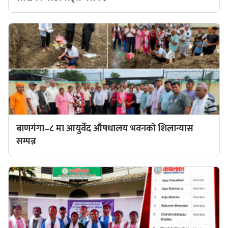
बाणगंगा–८ मा आयुर्वेद औषधालय भवनको शिलान्यास
सम्पन्न