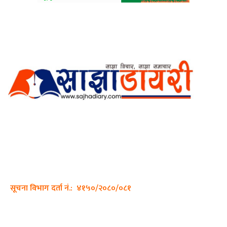
अर्गानिक मिडिया प्रा.लि. द्वारासंचालित
साझा डायरी डटकम अनलाइन
ठेगाना: कपिलवस्तु, लुम्बिनी प्रदेश
सम्पर्क नं.: +977-9862270263
इमेल:
sajhadiary@gmail.com
सूचना विभाग दर्ता नं.: ४१५०/२०८०/०८१
हाम्रो टीम