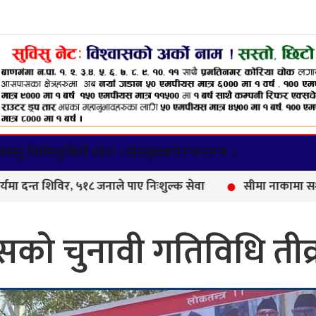
वस्तु विशेष
लुम्बिनी प्रदेश +
खेलकुद
मनोरन्जन
अन्य +
र, ५१८ जनाले पाए निःशुल्क सेवा
सीमा नाकामा सशस्त्र प्रहरीक
ेसको चुनावी गतिविधि तीव्