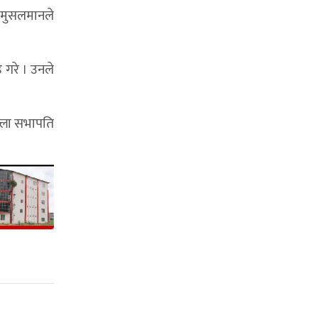
ल मुसलमानले
ह गरे । उनले
िल्ला सभापति