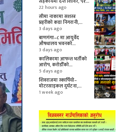
सहकार्यमा दन्त शिविर, ५१८
जनाले पाए निःशुल्क सेवा
22 hours ago
सीमा नाकामा सशस्त्र
प्रहरीको कडा निगरानी,
करिब १० लाखका
3 days ago
मोटरपार्ट्स बरामद
बाणगंगा–८ मा आयुर्वेद
औषधालय भवनको
शिलान्यास सम्पन्न
3 days ago
कालिकामा आफन्त भर्तीको
आरोप, करोडौँको
परियोजनामाथि गम्भीर प्रश्न
5 days ago
शिवराजमा स्कार्पियो–
मोटरसाइकल दुर्घटना,
एकको मृत्यु
1 week ago