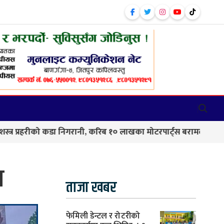
ो कडा निगरानी, करिब १० लाखका मोटरपार्ट्स बरामद
बाणगंगा–८ 
र
ताजा खबर
फेमिली डेन्टल र रोटरीको