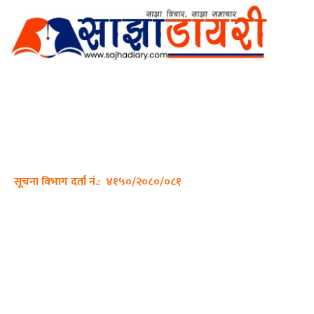
अर्गानिक मिडिया प्रा.लि. द्वारासंचालित
साझा डायरी डटकम अनलाइन
ठेगाना: कपिलवस्तु, लुम्बिनी प्रदेश
सम्पर्क नं.: +977-9862270263
इमेल:
sajhadiary@gmail.com
सूचना विभाग दर्ता नं.: ४१५०/२०८०/०८१
हाम्रो टीम
प्रधान सम्पादक: पशुपति गिरी
सम्पादक: अनिस बन्जाडे