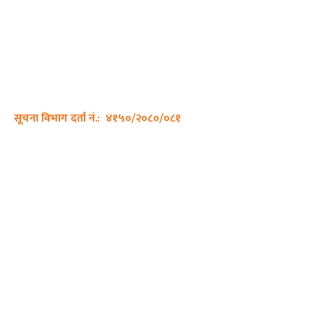
अर्गानिक मिडिया प्रा.लि. द्वारासंचालित
साझा डायरी डटकम अनलाइन
ठेगाना: कपिलवस्तु, लुम्बिनी प्रदेश
सम्पर्क नं.: +977-9862270263
इमेल:
sajhadiary@gmail.com
सूचना विभाग दर्ता नं.: ४१५०/२०८०/०८१
हाम्रो टीम
प्रधान सम्पादक: पशुपति गिरी
सम्पादक: अनिस बन्जाडे
व्यवस्थापक: केशव खनाल
भिडियो सम्पादक: