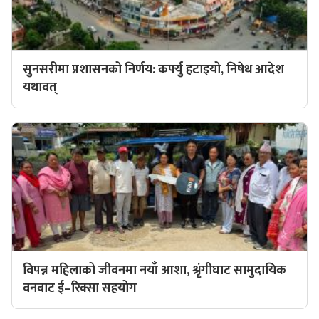
सुनसरीमा प्रशासनको निर्णय: कर्फ्यु हटाइयो, निषेध आदेश
यथावत्
विपन्न महिलाको जीवनमा नयाँ आशा, श्रृंगीघाट सामुदायिक
वनबाट ई–रिक्सा सहयोग