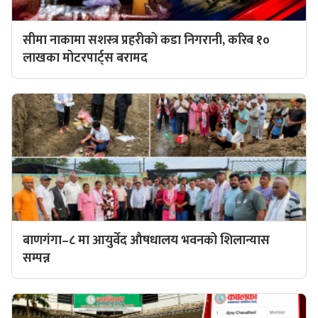
सीमा नाकामा सशस्त्र प्रहरीको कडा निगरानी, करिब १०
लाखका मोटरपार्ट्स बरामद
बाणगंगा–८ मा आयुर्वेद औषधालय भवनको शिलान्यास
सम्पन्न