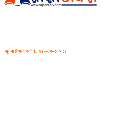
अर्गानिक मिडिया प्रा.लि. द्वारासंचालित
साझा डायरी डटकम अनलाइन
ठेगाना: कपिलवस्तु, लुम्बिनी प्रदेश
सम्पर्क नं.: +977-9862270263
इमेल:
sajhadiary@gmail.com
सूचना विभाग दर्ता नं.: ४१५०/२०८०/०८१
हाम्रो टीम
प्रधान सम्पादक: पशुपति गिरी
सम्पादक: अनिस बन्जाडे
व्यवस्थापक: केशव खनाल
भिडियो सम्पादक: