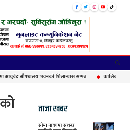
वेद औषधालय भवनको शिलान्यास सम्पन्न
कालिकामा आफन्त भर्तीक
तको
ताजा खबर
सीमा नाकामा सशस्त्र