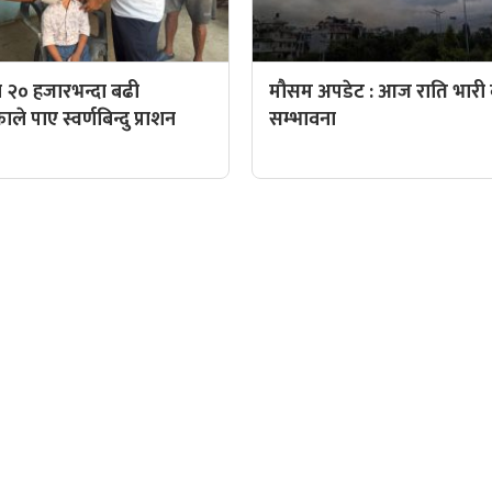
 २० हजारभन्दा बढी
मौसम अपडेट : आज राति भारी व
े पाए स्वर्णबिन्दु प्राशन
सम्भावना
QUICK LINKS
पादक: पशुपति गिरी
Preeti To Unicode
Unicode to Preeti
निस बन्जाडे
Privacy Policy
आजको सुनचादीको मुल्य
क: केशव खनाल
आजको राशिफल
पादक:
आजको विदेशी मुद्राको विक्री