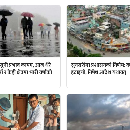
ुनी प्रभाव कायम, आज धेरै
सुनसरीमा प्रशासनको निर्णय: कर्
ा र केही क्षेत्रमा भारी वर्षाको
हटाइयो, निषेध आदेश यथावत्