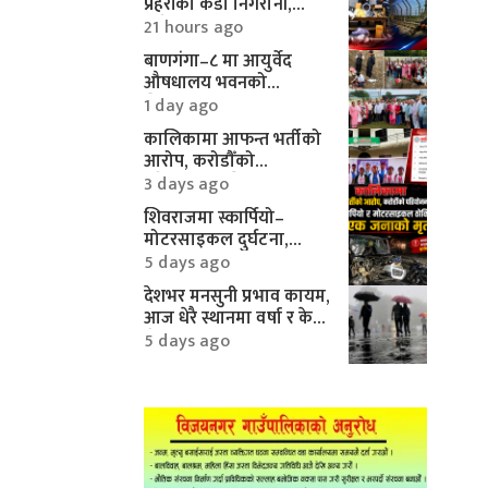
प्रहरीको कडा निगरानी,
करिब १० लाखका
21 hours ago
मोटरपार्ट्स बरामद
बाणगंगा–८ मा आयुर्वेद
औषधालय भवनको
शिलान्यास सम्पन्न
1 day ago
कालिकामा आफन्त भर्तीको
आरोप, करोडौँको
परियोजनामाथि गम्भीर प्रश्न
3 days ago
शिवराजमा स्कार्पियो–
मोटरसाइकल दुर्घटना,
एकको मृत्यु
5 days ago
देशभर मनसुनी प्रभाव कायम,
आज धेरै स्थानमा वर्षा र केही
क्षेत्रमा भारी वर्षाको
5 days ago
सम्भावना