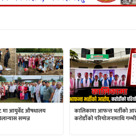
८ मा आयुर्वेद औषधालय
कालिकामा आफन्त भर्तीको आर
ान्यास सम्पन्न
करोडौँको परियोजनामाथि गम्भीर 