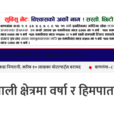
वस्तु विशेष
लुम्बिनी प्रदेश +
खेलकुद
मनोरन्जन
अन्य +
गरानी, करिब १० लाखका मोटरपार्ट्स बरामद
बाणगंगा–८ मा आयुर्
ली क्षेत्रमा वर्षा र हिमपा