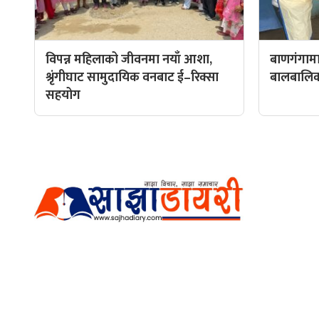
विपन्न महिलाको जीवनमा नयाँ आशा,
बाणगंगामा
श्रृंगीघाट सामुदायिक वनबाट ई–रिक्सा
बालबालिकाल
सहयोग
हाम्रो टीम
प्रधान सम्
अर्गानिक मिडिया प्रा.लि. द्वारासंचालित
सम्पादक: अ
साझा डायरी डटकम अनलाइन
ठेगाना: कपिलवस्तु, लुम्बिनी प्रदेश
व्यवस्थाप
सम्पर्क नं.: +977-9862270263
भिडियो सम्
इमेल:
sajhadiary@gmail.com