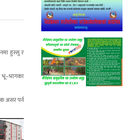
मा हुस्सु र
ी भू–भागका
िक असर पर्न