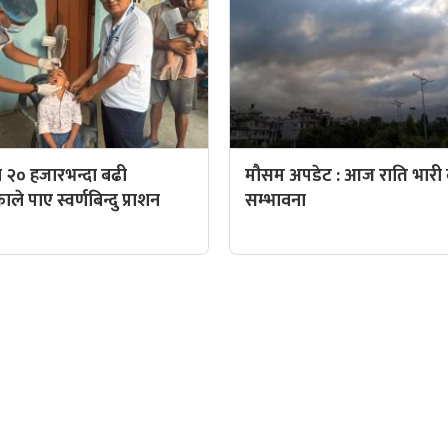
 २० हजारभन्दा बढी
मौसम अपडेट : आज राति भारी व
े पाए स्वर्णबिन्दु प्राशन
सम्भावना
QUICK LINKS
पादक: पशुपति गिरी
Preeti To Unicode
Unicode to Preeti
निस बन्जाडे