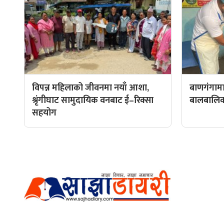
विपन्न महिलाको जीवनमा नयाँ आशा,
बाणगंगामा
श्रृंगीघाट सामुदायिक वनबाट ई–रिक्सा
बालबालिकाल
सहयोग
हाम्रो टीम
प्रधान सम्
अर्गानिक मिडिया प्रा.लि. द्वारासंचालित
सम्पादक: अ