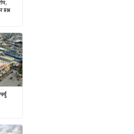
ोप,
प्रश्न
फ्यु