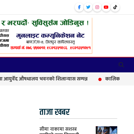
ेद औषधालय भवनको शिलान्यास सम्पन्न
कालिकामा आफन्त भर्तीको
ताजा खबर
सीमा नाकामा सशस्त्र