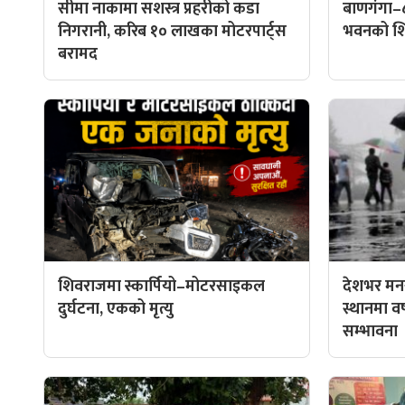
सीमा नाकामा सशस्त्र प्रहरीको कडा
बाणगंगा–
निगरानी, करिब १० लाखका मोटरपार्ट्स
भवनको शिल
बरामद
शिवराजमा स्कार्पियो–मोटरसाइकल
देशभर मनस
दुर्घटना, एकको मृत्यु
स्थानमा वर्ष
सम्भावना