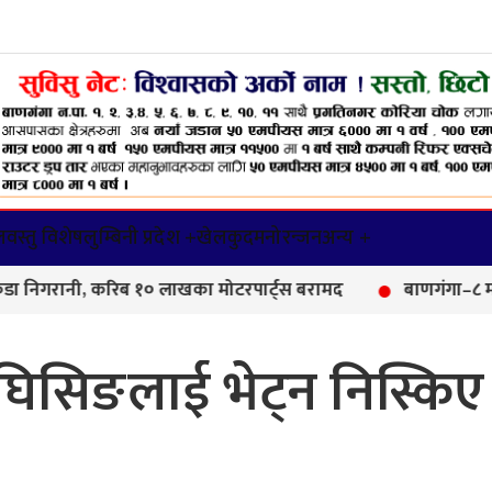
वस्तु विशेष
लुम्बिनी प्रदेश +
खेलकुद
मनोरन्जन
अन्य +
रानी, करिब १० लाखका मोटरपार्ट्स बरामद
बाणगंगा–८ मा आयुर्व
िसिङलाई भेट्न निस्किए