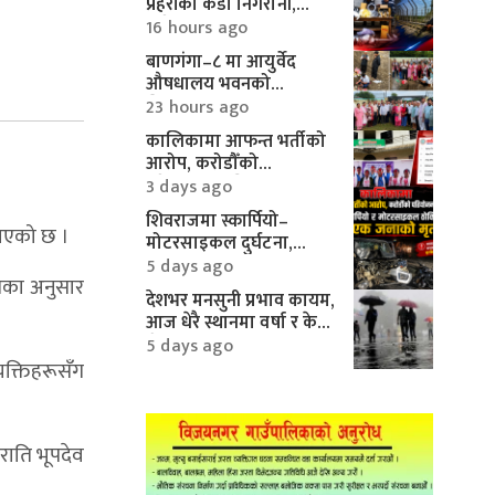
प्रहरीको कडा निगरानी,
करिब १० लाखका
16 hours ago
मोटरपार्ट्स बरामद
बाणगंगा–८ मा आयुर्वेद
औषधालय भवनको
शिलान्यास सम्पन्न
23 hours ago
कालिकामा आफन्त भर्तीको
आरोप, करोडौँको
परियोजनामाथि गम्भीर प्रश्न
3 days ago
शिवराजमा स्कार्पियो–
 भएको छ ।
मोटरसाइकल दुर्घटना,
एकको मृत्यु
5 days ago
रोतका अनुसार
देशभर मनसुनी प्रभाव कायम,
आज धेरै स्थानमा वर्षा र केही
क्षेत्रमा भारी वर्षाको
5 days ago
सम्भावना
यक्तिहरूसँग
राति भूपदेव