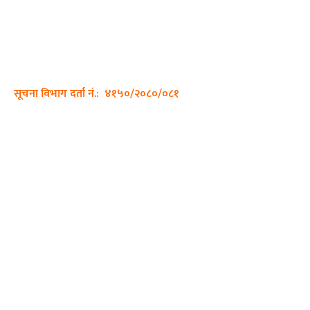
साझा डायरी डटकम अनलाइन
ठेगाना: कपिलवस्तु, लुम्बिनी प्रदेश
सम्पर्क नं.: +977-9862270263
इमेल:
sajhadiary@gmail.com
सूचना विभाग दर्ता नं.: ४१५०/२०८०/०८१
हाम्रो टीम
प्रधान सम्पादक: पशुपति गिरी
सम्पादक: अनिस बन्जाडे
व्यवस्थापक: केशव खनाल
भिडियो सम्पादक:
फोटो ग्राफी: