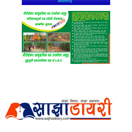
अर्गानिक मिडिया प्रा.लि. द्वारासंचालित