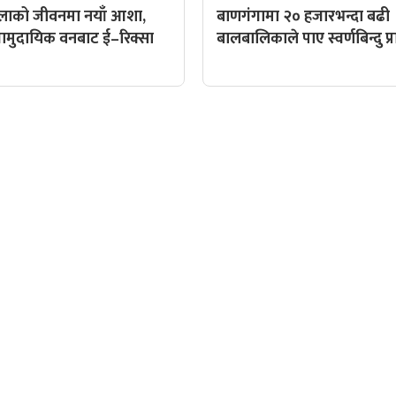
िलाको जीवनमा नयाँ आशा,
बाणगंगामा २० हजारभन्दा बढी
ट सामुदायिक वनबाट ई–रिक्सा
बालबालिकाले पाए स्वर्णबिन्दु प
QUICK LINKS
पादक: पशुपति गिरी
Preeti To Unicode
Unicode to Preeti
निस बन्जाडे
Privacy Policy
आजको सुनचादीको मुल्य
क: केशव खनाल
आजको राशिफल
पादक:
आजको विदेशी मुद्राको विक्री
: