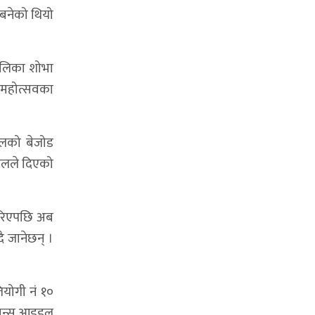
बनेको थियो
चालिका शोभा
े महोत्सवका
डलको बेजोड
ण्डलले दिएको
ाहिरिएपछि अब
ै जानेछन् ।
तियोगी नं १०
ु डान्स आइडल