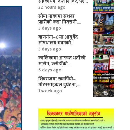
सहकार्यमा दन्त शिविर, ५१८
जनाले पाए निःशुल्क सेवा
22 hours ago
सीमा नाकामा सशस्त्र
प्रहरीको कडा निगरानी,
करिब १० लाखका
3 days ago
मोटरपार्ट्स बरामद
बाणगंगा–८ मा आयुर्वेद
औषधालय भवनको
शिलान्यास सम्पन्न
3 days ago
कालिकामा आफन्त भर्तीको
आरोप, करोडौँको
परियोजनामाथि गम्भीर प्रश्न
5 days ago
शिवराजमा स्कार्पियो–
मोटरसाइकल दुर्घटना,
एकको मृत्यु
1 week ago