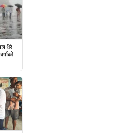
ज धेरै
 वर्षाको