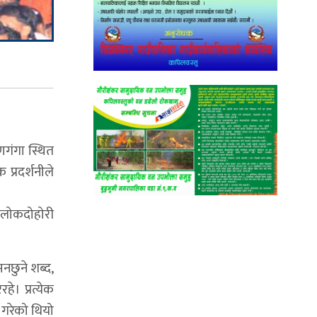
णगंगा स्थित
प्रदर्शनीले
िय लोकदोहोरी
नछुने शब्द,
े। प्रत्येक
 गरेको थियो