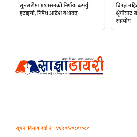
सुनसरीमा प्रशासनको निर्णय: कर्फ्यु
विपन्न मह
हटाइयो, निषेध आदेश यथावत्
श्रृंगीघा
सहयोग
हाम्रो टीम
प्रधान सम्
अर्गानिक मिडिया प्रा.लि. द्वारासंचालित
सम्पादक: अ
साझा डायरी डटकम अनलाइन
ठेगाना: कपिलवस्तु, लुम्बिनी प्रदेश
व्यवस्थाप
सम्पर्क नं.: +977-9862270263
भिडियो सम्
इमेल:
sajhadiary@gmail.com
फोटो ग्राफी
सूचना विभाग दर्ता नं.: ४१५०/२०८०/०८१