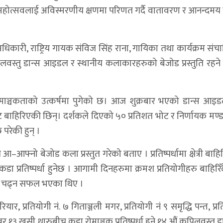
महोत्सवलाई अविस्मरणीय क्षणमा परिणत गर्दै वातावरण र आनन्दमय 
िकारी, राष्ट्रिय गायक संविज सिंह राना, गायिका तथा कार्यक्रम सं
कपिलवस्तु डान्स आइडल र स्थानीय कलाकारहरुको बेजोड प्रस्तुति रहन
ाञ्चकताको उत्कर्षमा पुगेको छ। आज शुक्रबार भएको डान्स आइ
्राबाट बाहिरिएकी छिन्। दर्शकले दिएको ५० प्रतिशत भोट र निर्णायक म
परेकी हुन् ।
े आ–आफ्नो बेजोड कला प्रस्तुत गरेको बताए । प्रतिष्पर्धामा क्षेत्री ब
्रतिष्पर्धा हुनेछ । आगामी दिनहरुमा क्रमश प्रतियोगीहरु बाहिरिँद
ज चढ्न सफल भएका थिए ।
रियार, प्रतियोगी नं. ७ गिताञ्जली मगर, प्रतियोगी नं ९ समृद्धि पन्त, प्र
 नम्बर १३ खुसी थारुबीच कडा रोमाञ्चक प्रतिष्पर्धा हुने १४ औं कपिलवस्त