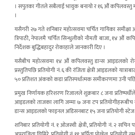
। सपुतका गीतले सबैलाई भावुक बनायो र १६ औं कपिलवस्तु 
।
यसैगरी २७ गते शनिबार महोत्सवमा चर्चित गायिका समीक्षा अध
त्रिपाठी, नेपालमै चर्चित सिन्धुलीको नौमती बाजा, १४ औं 
निर्देशक बुद्धिबहादुर रोकाहाले जानकारी दिए ।
यसैबीच महोत्सवमा १४ औं कपिलवस्तु डान्स आइडलको रोम
प्रस्तुतिपछि प्रतियोगी नं. ६ की रंजिता क्षेत्री आइडलको यात
५० प्रतिशत अंकको कडा प्रतिस्पर्धात्मक समीकरणमा उनी पछि 
प्रमुख निर्णायक हरिशरण रिजालले शुक्रबार ८ जना प्रतिष्पर्धील
आइडलको ताजका लागि जम्मा ७ जना टप प्रतियोगीहरूबीच कडा प
डान्स आइडलको फाइनल अडिसनबाट १५ जना प्रतियोगी स्टे
शनिबार प्रतियोगी नं. १ ओजस्वी क्षेत्री, प्रतियोगी नं. २ सचिन प
अपराजिता घिमिरे, प्रतियोगी नं. ११ अर्पिता पोख्रेल, प्रतियोगी