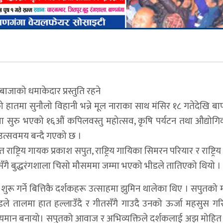
बाजाको धमाकेदार प्रस्तुति रहने
ो हातमा सुनौलो विहानी भन्ने मूल नाराका साथ मंसिर १८ गतेदेखि बा
सुरु भएको १६औं कपिलवस्तु महोत्सव, कृषि पर्यटन तथा औद्योगिक 
 उत्सवमय बन्दै गएको छ ।
ाष्ट्रिय गायक प्रकाश सपुत, राष्ट्रिय गायिका सिमरन परियार र राष्ट्र
ेसँगै बुद्धरंगशाला चिसो मौसममा जम्मा भएको भीडले तातिएको थियो ।
ुरू गर्ने बित्तिकै दर्शकहरू उत्साहमा झुमिन थालेका थिए । सपुतको म
ले तालमा हात हल्लाउँदै र गीतसँगै गाउदै उनको ऊर्जा महसुस गरिरह
न्जायमान बनायो। सपुतको आवाज र अभिव्यक्तिले दर्शकलाई अझ मोहित