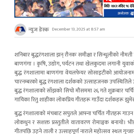
न्युज डेस्क
December 13, 2025 at 8:57 am
शनिबार बुद्धरंगशाला झन् रौनकः समीक्षा र सिन्धुलीको नौमती 
बाणगंगा । कृषि, उद्योग, पर्यटन तथा खेलकुदमा लगानी युवाक
बुद्ध रंगशालामा बाणगंगा वेयलफेयर सोसाइटीको आयोजनामा 
चारनम्बरको बुद्ध रंगशाला दर्शकको उत्साहजनक उपस्थितिले
बुद्ध रंगशालाको साँझको सिचो मौसममा २६ गते शुक्रबार चर्चित र
गायिका रितु शाहीका लोकप्रिय गीतहरू गाउँदा दर्शकहरू झुम
बुद्ध रंगशालाको मंचबाट सपुतले आफ्ना चर्चित गीतहरू गाउन श
लोकधुन र सशक्त प्रस्तुतीले वातावरण रोमाञ्चक बनायो। भीड
गीतपछि उठ्ने ताली र उत्साहपूर्ण नाराले महोत्सव स्थल गु