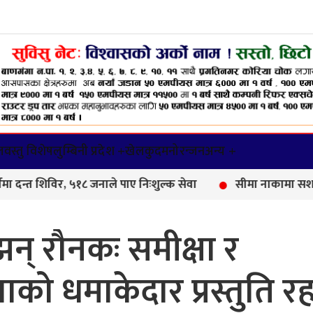
वस्तु विशेष
लुम्बिनी प्रदेश +
खेलकुद
मनोरन्जन
अन्य +
, ५१८ जनाले पाए निःशुल्क सेवा
सीमा नाकामा सशस्त्र प्रहरीको 
न् रौनकः समीक्षा र
को धमाकेदार प्रस्तुति रह