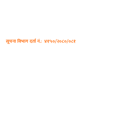
साझा डायरी डटकम अनलाइन
ठेगाना: कपिलवस्तु, लुम्बिनी प्रदेश
सम्पर्क नं.: +977-9862270263
इमेल:
sajhadiary@gmail.com
सूचना विभाग दर्ता नं.: ४१५०/२०८०/०८१
हाम्रो टीम
प्रधान सम्पादक: पशुपति गिरी
सम्पादक: अनिस बन्जाडे
व्यवस्थापक: केशव खनाल
भिडियो सम्पादक:
फोटो ग्राफी: