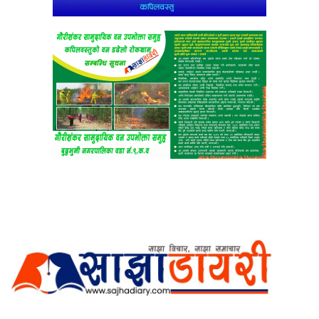
अर्गानिक मिडिया प्रा.लि. द्वारासंचालित