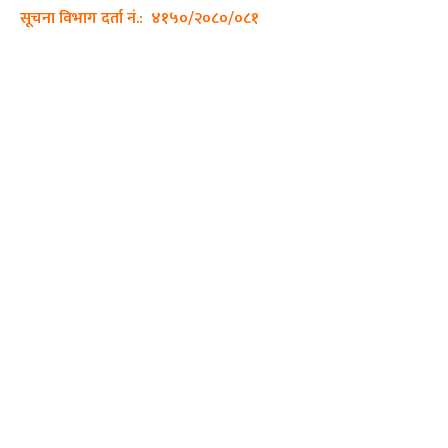
सूचना विभाग दर्ता नं.: ४१५०/२०८०/०८१
हाम्रो टीम
प्रधान सम्पादक: पशुपति गिरी
सम्पादक: अनिस बन्जाडे
व्यवस्थापक: केशव खनाल
भिडियो सम्पादक:
फोटो ग्राफी:
QUICK LINKS
Preeti To Unicode
Unicode to Preeti