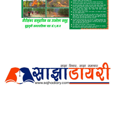
अर्गानिक मिडिया प्रा.लि. द्वारासंचालित
साझा डायरी डटकम अनलाइन
ठेगाना: कपिलवस्तु, लुम्बिनी प्रदेश
सम्पर्क नं.: +977-9862270263
इमेल:
sajhadiary@gmail.com