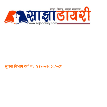
अर्गानिक मिडिया प्रा.लि. द्वारासंचालित
साझा डायरी डटकम अनलाइन
ठेगाना: कपिलवस्तु, लुम्बिनी प्रदेश
सम्पर्क नं.: +977-9862270263
इमेल:
sajhadiary@gmail.com
सूचना विभाग दर्ता नं.: ४१५०/२०८०/०८१
हाम्रो टीम
प्रधान सम्पादक: पशुपति गिरी
सम्पादक: अनिस बन्जाडे