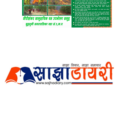
अर्गानिक मिडिया प्रा.लि. द्वारासंचालित
साझा डायरी डटकम अनलाइन
ठेगाना: कपिलवस्तु, लुम्बिनी प्रदेश
सम्पर्क नं.: +977-9862270263
इमेल:
sajhadiary@gmail.com