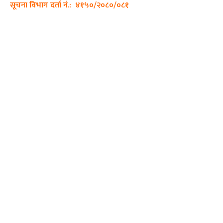
सूचना विभाग दर्ता नं.: ४१५०/२०८०/०८१
हाम्रो टीम
प्रधान सम्पादक: पशुपति गिरी
सम्पादक: अनिस बन्जाडे
व्यवस्थापक: केशव खनाल
भिडियो सम्पादक:
फोटो ग्राफी:
QUICK LINKS
Preeti To Unicode
Unicode to Preeti