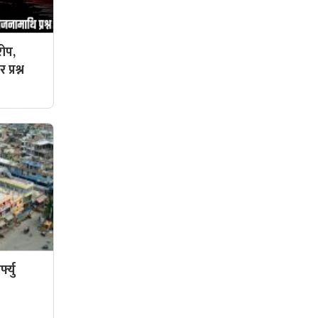
ोप,
प्रश्न
फ्यु