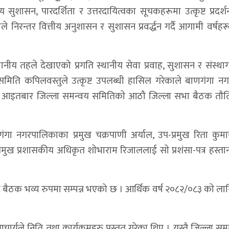
ीय सुशासन, पारदर्शिता र उत्तरदायित्वका सूचकहरूमा उत्कृष्ट प्रदर्
ले निरन्तर वित्तीय अनुशासन र सुशासन प्रवर्द्धन गर्दै आगामी वर्षह
स्थानीय तहले देखाएको प्रगति स्थानीय सेवा प्रवाह, सुशासन र संस्था
समिति कपिलवस्तुले उत्कृष्ट उपलब्धी हासिल गरेकाले बाणगंगा न
 । आइतबार जिल्ला समन्वय समितिकाे आठौ जिल्ला सभा बैठक ताैलि
ंगा नगरपालिकाका प्रमुख चक्रपाणी अर्याल, उप-प्रमुख रिता कुमा
्रमुख प्रशासकीय अधिकृत शाेभाराम रिजाललाई साे प्रशंसा-पत्र हस्ता
ैठक भव्य रुपमा सम्पन्न भएको छ । आर्थिक वर्ष २०८२/०८३ काे ला
र्यले निति तथा कार्यक्रमहरु प्रस्तुत गरेका थिए । यस्तै जिल्ला स