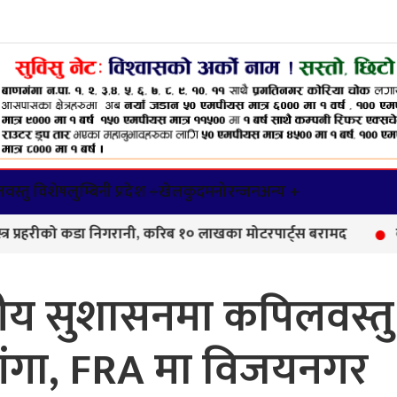
वस्तु विशेष
लुम्बिनी प्रदेश +
खेलकुद
मनोरन्जन
अन्य +
को कडा निगरानी, करिब १० लाखका मोटरपार्ट्स बरामद
बाणगंगा–८
त्तीय सुशासनमा कपिलवस्तु
गंगा, FRA मा विजयनगर