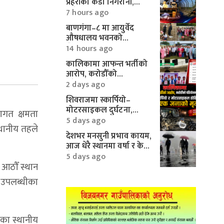
प्रहरीको कडा निगरानी,
करिब १० लाखका
7 hours ago
मोटरपार्ट्स बरामद
बाणगंगा–८ मा आयुर्वेद
औषधालय भवनको
शिलान्यास सम्पन्न
14 hours ago
कालिकामा आफन्त भर्तीको
आरोप, करोडौँको
परियोजनामाथि गम्भीर प्रश्न
2 days ago
शिवराजमा स्कार्पियो–
मोटरसाइकल दुर्घटना,
ागत क्षमता
एकको मृत्यु
5 days ago
्थानीय तहले
देशभर मनसुनी प्रभाव कायम,
आज धेरै स्थानमा वर्षा र केही
क्षेत्रमा भारी वर्षाको
5 days ago
सम्भावना
े आठौँ स्थान
ो उपलब्धीका
ाका स्थानीय