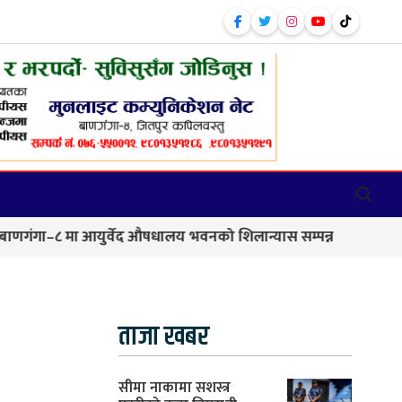
 मा आयुर्वेद औषधालय भवनको शिलान्यास सम्पन्न
कालिकामा आफ
ताजा खबर
सीमा नाकामा सशस्त्र