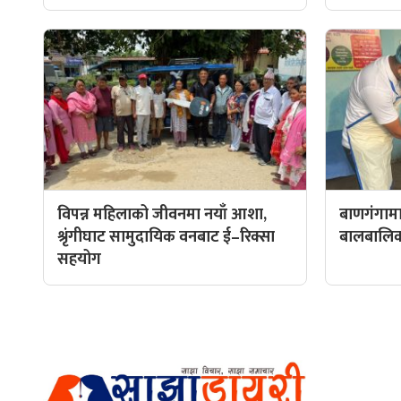
विपन्न महिलाको जीवनमा नयाँ आशा,
बाणगंगामा
श्रृंगीघाट सामुदायिक वनबाट ई–रिक्सा
बालबालिकाल
सहयोग
हाम्रो टीम