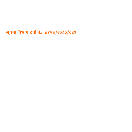
ठेगाना: कपिलवस्तु, लुम्बिनी प्रदेश
सम्पर्क नं.: +977-9862270263
इमेल:
sajhadiary@gmail.com
सूचना विभाग दर्ता नं.: ४१५०/२०८०/०८१
हाम्रो टीम
प्रधान सम्पादक: पशुपति गिरी
सम्पादक: अनिस बन्जाडे
व्यवस्थापक: केशव खनाल
भिडियो सम्पादक:
फोटो ग्राफी: