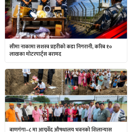
सीमा नाकामा सशस्त्र प्रहरीको कडा निगरानी, करिब १०
लाखका मोटरपार्ट्स बरामद
बाणगंगा–८ मा आयुर्वेद औषधालय भवनको शिलान्यास