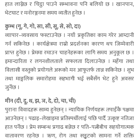
हात लाग्नेछ र चिट्ठा पाउने सम्भावना पनि बलियो छ । खानपान,
भेटघाट र मनोरञ्जनमा समय व्यतीत हुनेछ ।
कुम्भ (गू, गे, गो, सा, सी, सू, से, सो, दा)
व्यापार–व्यवसाय फस्टाउनेछ । नयाँ प्रकृतिका काम गरेर आम्दानी
गर्न सकिनेछ । कार्यक्षेत्रमा राम्रो प्रदर्शनका कारण थप जिम्मेवारी
प्राप्त हुनेछ । प्रेममा रमाउन चाहनेहरूका लागि समय अनुकूल छ ।
इमान्दारिता र लगनशीलताले सफलता दिलाउनेछ । महँगा तथा
विलासी वस्तुको प्रयोगले अरूको मन आफूतर्फ तान्न सकिनेछ । शुभ
तथा माङ्गलिक समारोहमा सहभागी भई सबैसँग भेट हुने अवसर
जुर्नेछ ।
मीन (दी, दू, थ, झ, ञ, दे, दो, चा, ची)
पुराना विवादहरू साम्य हुनेछन् । न्यायिक निर्णयहरू तपाईँकै पक्षमा
आउनेछन् । पढाइ–लेखाइमा प्रतिस्पर्धीलाई पछि पार्दै उत्कृष्ट नतिजा
हात पर्नेछ । प्रेम सम्बन्ध प्रगाढ बन्नेछ र पति–पत्नीबीच सहयोगात्मक
वातावरण रहनेछ । ऋण, रोग तथा सङ्कटको सामना गर्ने शक्ति