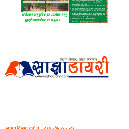
अर्गानिक मिडिया प्रा.लि. द्वारासंचालित
साझा डायरी डटकम अनलाइन
ठेगाना: कपिलवस्तु, लुम्बिनी प्रदेश
सम्पर्क नं.: +977-9862270263
इमेल:
sajhadiary@gmail.com
सूचना विभाग दर्ता नं.: ४१५०/२०८०/०८१