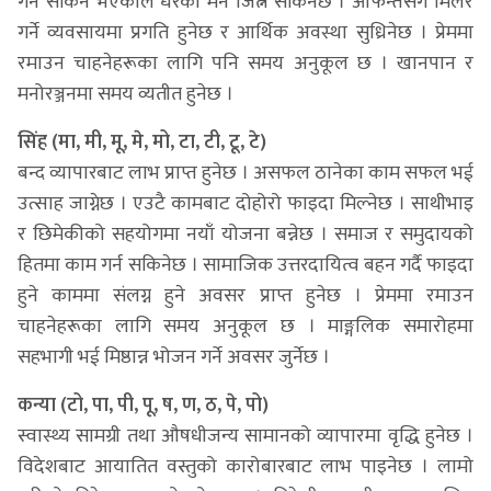
गर्न सकिने भएकाले धेरैको मन जित्न सकिनेछ । आफन्तसँग मिलेर
गर्ने व्यवसायमा प्रगति हुनेछ र आर्थिक अवस्था सुध्रिनेछ । प्रेममा
रमाउन चाहनेहरूका लागि पनि समय अनुकूल छ । खानपान र
मनोरञ्जनमा समय व्यतीत हुनेछ ।
सिंह (मा, मी, मू, मे, मो, टा, टी, टू, टे)
बन्द व्यापारबाट लाभ प्राप्त हुनेछ । असफल ठानेका काम सफल भई
उत्साह जाग्नेछ । एउटै कामबाट दोहोरो फाइदा मिल्नेछ । साथीभाइ
र छिमेकीको सहयोगमा नयाँ योजना बन्नेछ । समाज र समुदायको
हितमा काम गर्न सकिनेछ । सामाजिक उत्तरदायित्व बहन गर्दै फाइदा
हुने काममा संलग्न हुने अवसर प्राप्त हुनेछ । प्रेममा रमाउन
चाहनेहरूका लागि समय अनुकूल छ । माङ्गलिक समारोहमा
सहभागी भई मिष्ठान्न भोजन गर्ने अवसर जुर्नेछ ।
कन्या (टो, पा, पी, पू, ष, ण, ठ, पे, पो)
स्वास्थ्य सामग्री तथा औषधीजन्य सामानको व्यापारमा वृद्धि हुनेछ ।
विदेशबाट आयातित वस्तुको कारोबारबाट लाभ पाइनेछ । लामो