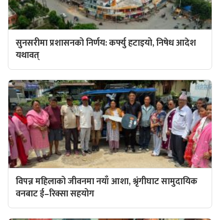
सुनसरीमा प्रशासनको निर्णय: कर्फ्यु हटाइयो, निषेध आदेश
यथावत्
विपन्न महिलाको जीवनमा नयाँ आशा, श्रृंगीघाट सामुदायिक
वनबाट ई–रिक्सा सहयोग