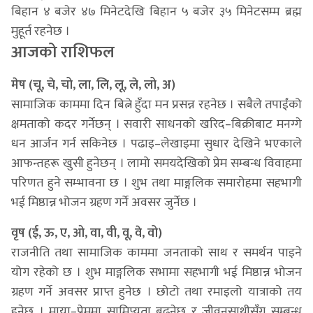
बिहान ४ बजेर ४७ मिनेटदेखि बिहान ५ बजेर ३५ मिनेटसम्म ब्रह्म
मुहूर्त रहनेछ ।
आजको राशिफल
मेष (चू, चे, चो, ला, लि, लू, ले, लो, अ)
सामाजिक काममा दिन बित्ने हुँदा मन प्रसन्न रहनेछ । सबैले तपाईंको
क्षमताको कदर गर्नेछन् । सवारी साधनको खरिद–बिक्रीबाट मनग्गे
धन आर्जन गर्न सकिनेछ । पढाइ–लेखाइमा सुधार देखिने भएकाले
आफन्तहरू खुसी हुनेछन् । लामो समयदेखिको प्रेम सम्बन्ध विवाहमा
परिणत हुने सम्भावना छ । शुभ तथा माङ्गलिक समारोहमा सहभागी
भई मिष्ठान्न भोजन ग्रहण गर्ने अवसर जुर्नेछ ।
वृष (ई, ऊ, ए, ओ, वा, वी, वू, वे, वो)
राजनीति तथा सामाजिक काममा जनताको साथ र समर्थन पाइने
योग रहेको छ । शुभ माङ्गलिक सभामा सहभागी भई मिष्ठान्न भोजन
ग्रहण गर्ने अवसर प्राप्त हुनेछ । छोटो तथा रमाइलो यात्राको तय
हुनेछ । माया–प्रेममा सामिप्यता बढ्नेछ र जीवनसाथीसँग सम्बन्ध