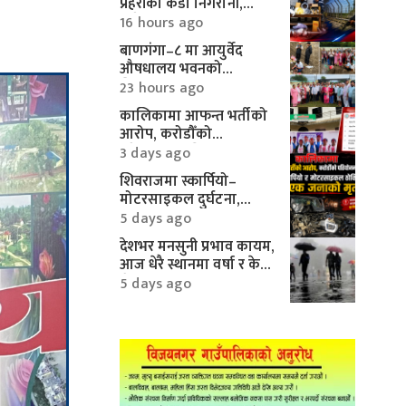
प्रहरीको कडा निगरानी,
करिब १० लाखका
16 hours ago
मोटरपार्ट्स बरामद
बाणगंगा–८ मा आयुर्वेद
औषधालय भवनको
शिलान्यास सम्पन्न
23 hours ago
कालिकामा आफन्त भर्तीको
आरोप, करोडौँको
परियोजनामाथि गम्भीर प्रश्न
3 days ago
शिवराजमा स्कार्पियो–
मोटरसाइकल दुर्घटना,
एकको मृत्यु
5 days ago
देशभर मनसुनी प्रभाव कायम,
आज धेरै स्थानमा वर्षा र केही
क्षेत्रमा भारी वर्षाको
5 days ago
सम्भावना