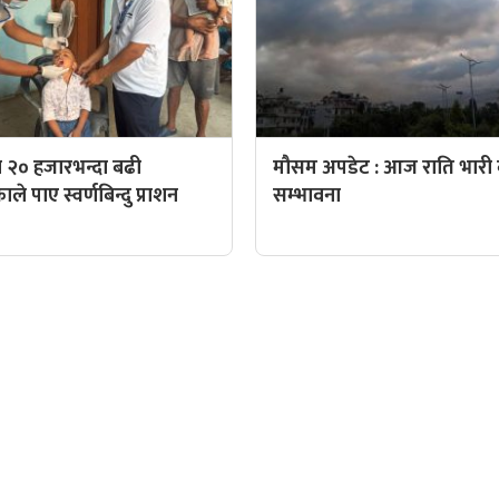
 २० हजारभन्दा बढी
मौसम अपडेट : आज राति भारी व
े पाए स्वर्णबिन्दु प्राशन
सम्भावना
QUICK LINKS
पादक: पशुपति गिरी
Preeti To Unicode
Unicode to Preeti
निस बन्जाडे
Privacy Policy