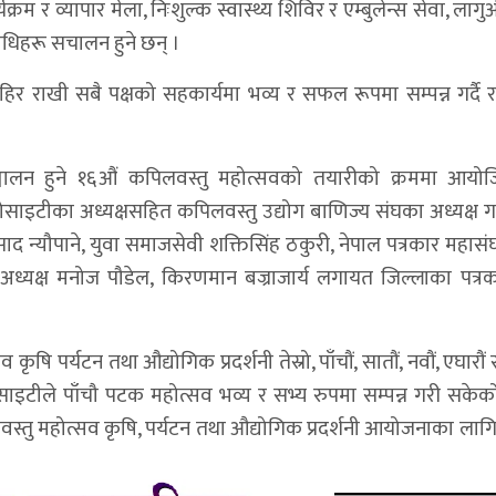
्रम र व्यापार मेला, निःशुल्क स्वास्थ्य शिविर र एम्बुलेन्स सेवा, लाग
िधिहरू सचालन हुने छन् ।
हिर राखी सबै पक्षको सहकार्यमा भव्य र सफल रूपमा सम्पन्न गर्दै राष
्चालन हुने १६औं कपिलवस्तु महोत्सवको तयारीको क्रममा आयोज
साइटीका अध्यक्षसहित कपिलवस्तु उद्योग बाणिज्य संघका अध्यक्ष 
ु प्रसाद न्यौपाने, युवा समाजसेवी शक्तिसिंह ठकुरी, नेपाल पत्रकार महासंघ
व अध्यक्ष मनोज पौडेल, किरणमान बज्राजार्य लगायत जिल्लाका पत्
ि पर्यटन तथा औद्योगिक प्रदर्शनी तेस्रो, पाँचौं, सातौं, नवौं, एघारौ
साइटीले पाँचौ पटक महोत्सव भव्य र सभ्य रुपमा सम्पन्न गरी सके
तु महोत्सव कृषि, पर्यटन तथा औद्योगिक प्रदर्शनी आयोजनाका लागि 