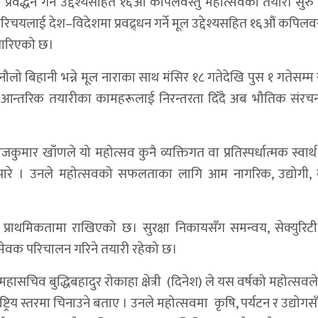
ी प्रवर्द्धन गर्ने उद्देश्यसहित १६औं कपिलवस्तु महोत्सवको तयारी सु
यलाई देश–विदेशमा प्रवद्र्धन गर्ने मूल उद्देश्यसहित १६औं कपिलवस
 पारिएको छ।
ौलो बिहानी भन्ने मूल नाराका साथ मंसिर १८ गतेदेखि पुस १ गतेसम्म स
न्तरिक तयारीका कामहरूलाई निरन्तरता दिँदै अब भौतिक संरचना
ुमार खाँणले यो महोत्सव कुनै व्यक्तिगत वा प्रतिस्पर्धात्मक स्वार्
 पारे । उनले महोत्सवको सफलताका लागि आम नागरिक, उद्योगी, 
च प्राथमिकतामा राखिएको छ। सुरक्षा निकायसँग समन्वय, सेक्युरिट
यम्सेवक परिचालन गरिने तयारी रहेको छ।
हासचिव बुद्धिबहादुर रोकाहा क्षेत्री (दिनेश) ले यस वर्षको महोत्सवल
्ट्रिय स्तरमा चिनाउने बताए । उनले महोत्सवमा कृषि, पर्यटन र उद्योगस