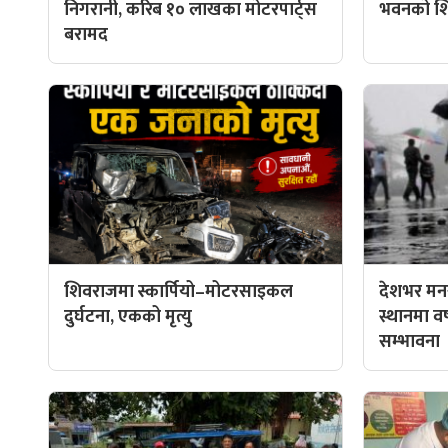
निगरानी, करिब १० लाखका मोटरपार्ट्स
भवनको शिल
बरामद
शिवराजमा स्कार्पियो–मोटरसाइकल
देशभर मनस
दुर्घटना, एकको मृत्यु
स्थानमा वर्ष
सम्भावना