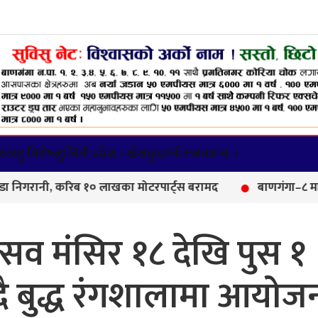
वस्तु विशेष
लुम्बिनी प्रदेश +
खेलकुद
मनोरन्जन
अन्य +
रिब १० लाखका मोटरपार्ट्स बरामद
बाणगंगा–८ मा आयुर्वेद औषध
सव मंसिर १८ देखि पुस १
ुँदै बुद्ध रंगशालामा आयोज