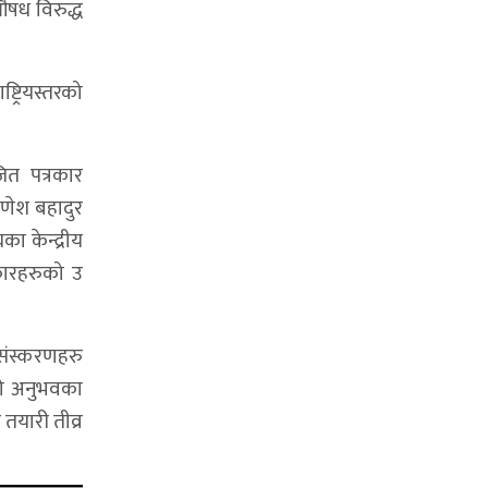
ुऔषध विरुद्ध
्ट्रियस्तरको
ित पत्रकार
गणेश बहादुर
का केन्द्रीय
रकारहरुको उ
ं संस्करणहरु
को अनुभवका
तयारी तीव्र