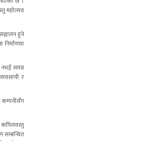
रु भएको छ ।
्तु महोत्सव
ञ्चालन हुने
 निर्माणमा
थ नभई समग्र
व्यवसायी र
ी कम्पनीसँग
े कपिलवस्तु
ँग सम्बन्धित