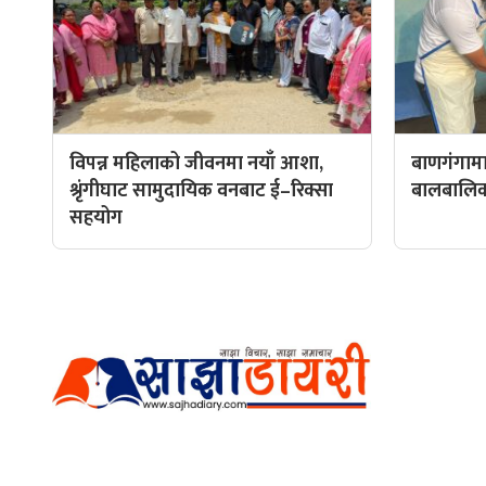
विपन्न महिलाको जीवनमा नयाँ आशा,
बाणगंगामा
श्रृंगीघाट सामुदायिक वनबाट ई–रिक्सा
बालबालिकाल
सहयोग
हाम्रो टीम
प्रधान सम्
अर्गानिक मिडिया प्रा.लि. द्वारासंचालित
सम्पादक: अ
साझा डायरी डटकम अनलाइन