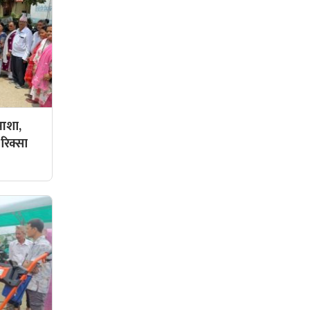
 आशा,
रिक्सा