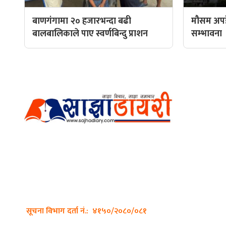
बाणगंगामा २० हजारभन्दा बढी
मौसम अपडे
बालबालिकाले पाए स्वर्णबिन्दु प्राशन
सम्भावना
हाम्रो टीम
प्रधान सम्
अर्गानिक मिडिया प्रा.लि. द्वारासंचालित
सम्पादक: अ
साझा डायरी डटकम अनलाइन
ठेगाना: कपिलवस्तु, लुम्बिनी प्रदेश
व्यवस्थाप
सम्पर्क नं.: +977-9862270263
भिडियो सम्
इमेल:
sajhadiary@gmail.com
फोटो ग्राफी
सूचना विभाग दर्ता नं.: ४१५०/२०८०/०८१