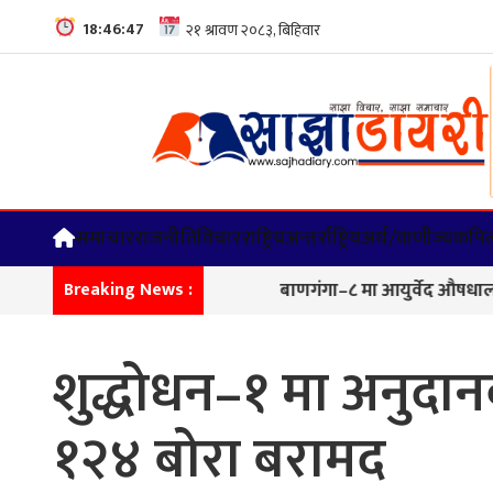
18:46:48
समाचार
राजनीति
विचार
राष्ट्रिय
अन्तर्राष्ट्रिय
अर्थ/वाणीज्य
कपिल
बाणगंगा–८ मा आयुर्वेद औषधालय भवनको शि
Breaking News :
शुद्धोधन–१ मा अनुदानक
१२४ बोरा बरामद