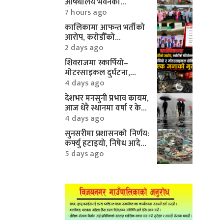
औषधालय भवनको
शिलान्यास सम्पन्न
7 hours ago
कालिकामा आफन्त भर्तीको
आरोप, करोडौँको
परियोजनामाथि गम्भीर प्रश्न
2 days ago
शिवराजमा स्कार्पियो–
मोटरसाइकल दुर्घटना,
एकको मृत्यु
4 days ago
देशभर मनसुनी प्रभाव कायम,
आज धेरै स्थानमा वर्षा र केही
क्षेत्रमा भारी वर्षाको
4 days ago
सम्भावना
सुनसरीमा प्रशासनको निर्णय:
कर्फ्यु हटाइयो, निषेध आदेश
यथावत्
5 days ago