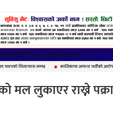
वस्तु विशेष
लुम्बिनी प्रदेश +
खेलकुद
मनोरन्जन
अन्य +
लान्यास सम्पन्न
कालिकामा आफन्त भर्तीको आरोप, करोडौँको पर
ो मल लुकाएर राख्ने पक्र