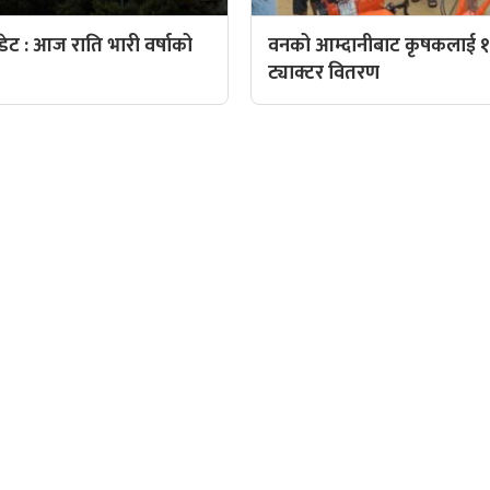
ट : आज राति भारी वर्षाको
वनको आम्दानीबाट कृषकलाई १
ट्याक्टर वितरण
QUICK LINKS
पादक: पशुपति गिरी
Preeti To Unicode
Unicode to Preeti
निस बन्जाडे
Privacy Policy
आजको सुनचादीको मुल्य
क: केशव खनाल
आजको राशिफल
पादक:
आजको विदेशी मुद्राको विक्री
: