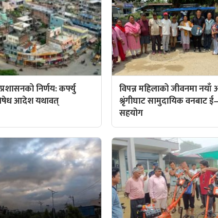
्रशासनको निर्णय: कर्फ्यु
विपन्न महिलाको जीवनमा नयाँ
िषेध आदेश यथावत्
श्रृंगीघाट सामुदायिक वनबाट ई–
सहयोग