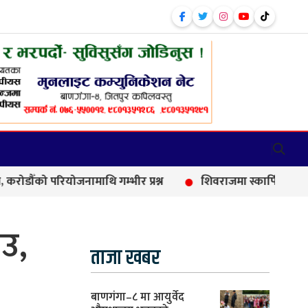
ियोजनामाथि गम्भीर प्रश्न
शिवराजमा स्कार्पियो–मोटरसाइकल दुर्
ाउ,
ताजा खबर
बाणगंगा–८ मा आयुर्वेद