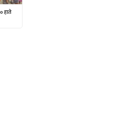
० हाते
सामाजिक संजालमा हामी
दर